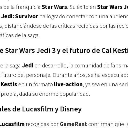
 de la franquicia
Star Wars
. Su éxito en
Star Wars J
 Jedi: Survivor
ha logrado conectar con una audienc
 distanciándose de las críticas recibidas por las reci
icas de la saga.
Star Wars Jedi 3 y el futuro de Cal Kest
e la saga
Jedi
en desarrollo, la comunidad de fans m
el futuro del personaje. Durante años, se ha especulad
 Kestis
en un formato
live-action
, ya sea en una ser
a propia, dada su enorme popularidad.
ales de Lucasfilm y Disney
Lucasfilm
recogidas por
GameRant
confirman que l