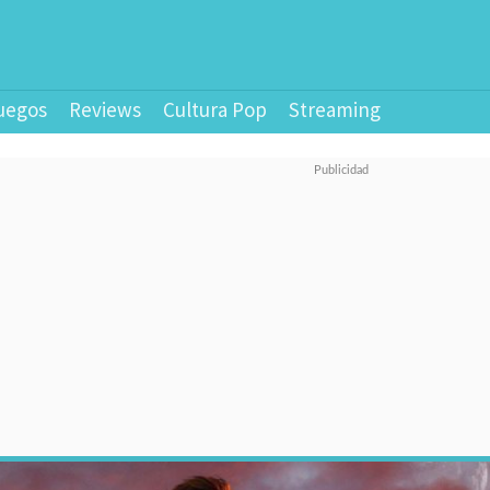
uegos
Reviews
Cultura Pop
Streaming