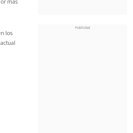
dor más
en los
actual