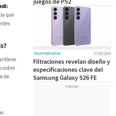
juegos de PS2
edi:
ia que
entes
is?
07/08/2026
TELEFONÍA MÓVIL
antiene
Filtraciones revelan diseño y
o sobre
especificaciones clave del
ie de
Samsung Galaxy S26 FE
as