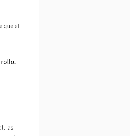
e que el
rollo.
l, las