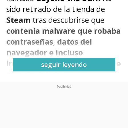
sido retirado de la tienda de
Steam
tras descubrirse que
contenía malware que robaba
contraseñas
,
datos del
navegador e incluso
información de monederos de
seguir leyendo
criptomonedas
.
Si bien la tienda virtual de
Valve
suele ser muy cuidadosa a la
hora de evitar que aparezcan
juegos independientes