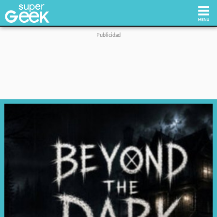
Inicio
Tecnología
Videojuegos
Reviews
Cultura Pop
Streaming
Síguenos: