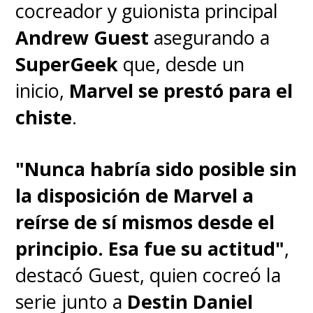
más grande de lo que podría
cocreador y guionista principal
imaginar.
Andrew Guest
asegurando a
SuperGeek
que, desde un
inicio,
Marvel se prestó para el
chiste
.
"Nunca habría sido posible sin
la disposición de Marvel a
reírse de sí mismos desde el
principio. Esa fue su actitud"
,
destacó Guest, quien cocreó la
serie junto a
Destin Daniel