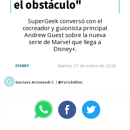
el obstáculo"
El anuncio fue entregado por
VIZ Media
, compañía
SuperGeek conversó con el
estadounidense que posee los
cocreador y guionista principal
Andrew Guest sobre la nueva
derechos de distribución de
serie de Marvel que llega a
Disney+.
"BLEACH: Thousand-Year Blood
War" fuera de Asia.
Martes 27 de enero de 2026
DISNEY
Este regreso nuevamente será
Gustavo Arismendi C. / @YorickAllen
animado por
Studio Pierrot
,
comprometiéndose a adaptar
toda la historia restante del
manga, es decir, la saga final que