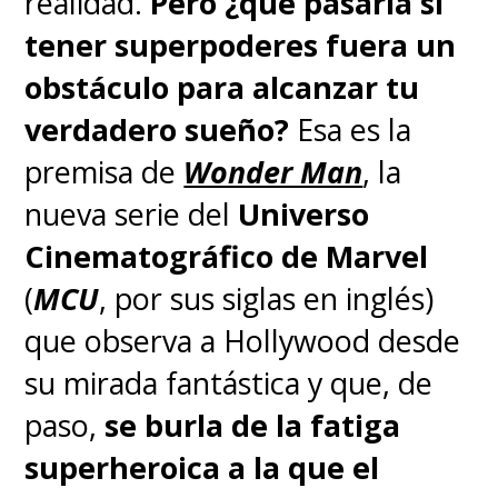
realidad.
Pero ¿qué pasaría si
un buen uso de esas ideas
".
tener superpoderes fuera un
El mangaka dijo
estar
"bastante
obstáculo para alcanzar tu
seguro de que este arco será
verdadero sueño?
Esa es la
animado de manera fiel, sin
premisa de
Wonder Man
, la
sacar esas escenas más
nueva serie del
Universo
complejas
".
Cinematográfico de Marvel
(
MCU
, por sus siglas en inglés)
La historia de "Bleach" nos
que observa a Hollywood desde
presentó a un adolescente
su mirada fantástica y que, de
llamado "Ichigo Kurosaki", quien
paso,
se burla de la fatiga
tiene la habilidad de hablar con
superheroica a la que el