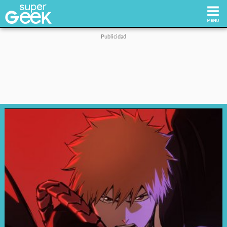
Inicio
Tecnología
Videojuegos
Reviews
Cultura Pop
Streaming
Síguenos: