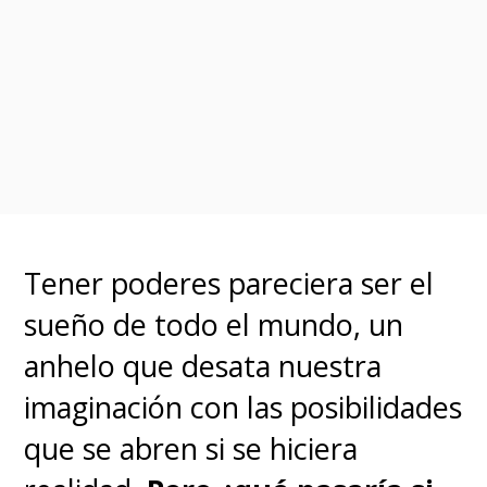
adaptación del último arco
,
señalando que "
muchas
escenas de batalla tuvieron
que ser eliminadas del
manga
. Por ejemplo, la de 'The
Bambies' (el grupo de la Quincy
Tener poderes pareciera ser el
'Bambietta Basterbine'). De
sueño de todo el mundo, un
hecho,
he enviado muchas
anhelo que desata nuestra
ideas de batallas y diseños
imaginación con las posibilidades
para todos los personajes, así
que se abren si se hiciera
que creo que el estudio hará