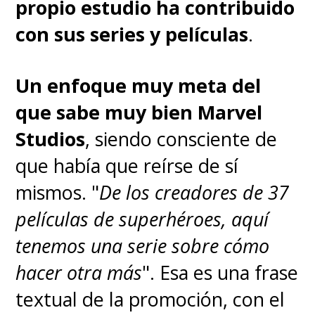
los espíritus. Su vida cambia la
propio estudio ha contribuido
noche en la que conoce a "Rukia
con sus series y películas
.
Kuchiki", una
shinigami
(dios de
la muerte) que se encuentra
Un enfoque muy meta del
cazando a un espíritu maligno
que sabe muy bien Marvel
llamado
hollow
.
Studios
, siendo consciente de
que había que reírse de sí
El destino lo lleva a
mismos. "
De los creadores de 37
transformarse en un shinigami
películas de superhéroes, aquí
para proteger a los humanos de
tenemos una serie sobre cómo
los
hollows
, sin saber que está
hacer otra más
". Esa es una frase
entrando a un mundo mucho
textual de la promoción, con el