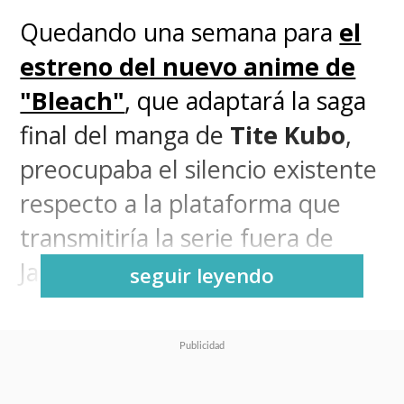
Quedando una semana para
el
estreno del nuevo anime de
"Bleach"
, que adaptará la saga
final del manga de
Tite Kubo
,
preocupaba el silencio existente
respecto a la plataforma que
transmitiría la serie fuera de
Japón.
seguir leyendo
El nerviosismo se incrementaba
al dar cuenta de que la serie