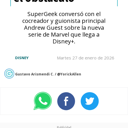
explorará su pasado como bruja
SuperGeek conversó con el
o presentará eventos que
cocreador y guionista principal
Andrew Guest sobre la nueva
tengan lugar después de lo
serie de Marvel que llega a
Disney+.
ocurrido en "WandaVision".
Martes 27 de enero de 2026
DISNEY
En la serie, "Agatha" intentó
manipular a "Wanda" para
Gustavo Arismendi C. / @YorickAllen
quedarse con su poder, pero la
"Bruja Escarlata" fue mucho más
poderosa. Al final, volvió a ser la
amable y metiche vecina