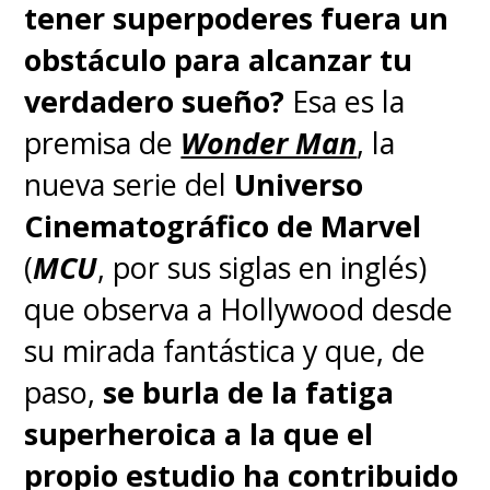
Paul Bettany con la nueva
tener superpoderes fuera un
versión blanca que vimos en
obstáculo para alcanzar tu
los episodios finales de la
verdadero sueño?
Esa es la
serie original
.
premisa de
Wonder Man
, la
nueva serie del
Universo
Aquella serie derivada, que
Cinematográfico de Marvel
mostrará a "Vision" intentando
(
MCU
, por sus siglas en inglés)
recuperar sus memorias,
que observa a Hollywood desde
también contará con Schaefer,
su mirada fantástica y que, de
quien encabeza el equipo de
paso,
se burla de la fatiga
guionistas que empezó su
superheroica a la que el
trabajo esta semana.
propio estudio ha contribuido