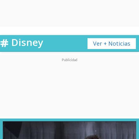
rol de Plaza se mantiene en
completo secreto, según lo
informado por
Variety
.
Disney
Ver + Noticias
Con esto, tendremos una
reunión televisiva de Plaza y
Hahn, luego de que ambas
participaran de la querida serie
"Parks and Recreation". En
aquella sitcom, Plaza dio vida a
la genial "April Ludgate", quien
se encontraba recurrentemente