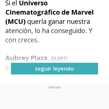
Si el
Universo
Cinematográfico de Marvel
(MCU)
quería ganar nuestra
atención, lo ha conseguido. Y
con creces.
Aubrey Plaza
, quien
actualmente goza del buen
seguir leyendo
recibimiento de la segunda
temporada de "The White
Lotus" y conquistó a todos con
su rol de "Legion",
se sumará al