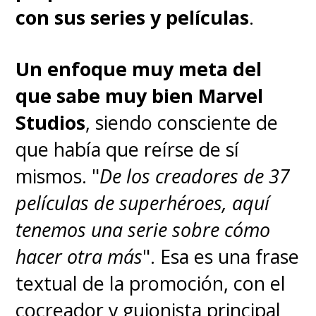
con sus series y películas
.
Un enfoque muy meta del
que sabe muy bien Marvel
Studios
, siendo consciente de
que había que reírse de sí
mismos. "
De los creadores de 37
películas de superhéroes, aquí
Por ahora,
pueden revivir
tenemos una serie sobre cómo
todos los episodios de
hacer otra más
". Esa es una frase
"WandaVision" en
textual de la promoción, con el
Disney+
y
revisar nuestra
cocreador y guionista principal