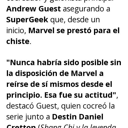
reseña sobre el final de aquella
Andrew Guest
asegurando a
serie
que elevó a "Wanda" y
SuperGeek
que, desde un
"Vision" como verdaderos
inicio,
Marvel se prestó para el
personajes de la primera línea
chiste
.
del MCU.
"Nunca habría sido posible sin
la disposición de Marvel a
reírse de sí mismos desde el
principio. Esa fue su actitud"
,
destacó Guest, quien cocreó la
serie junto a
Destin Daniel
Cretton
(
Shang-Chi y la leyenda