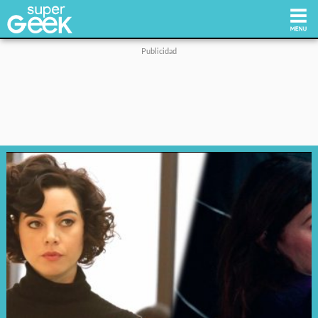
Inicio
Tecnología
Videojuegos
Reviews
Cultura Pop
Streaming
Síguenos: