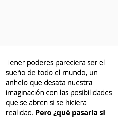
sumarán al creciente elenco
de la serie
.
El otro spin-off: "Vision Quest"
Se trata del primer spin-off de
"WandaVision", sumándose
Tener poderes pareciera ser el
también
una serie para
sueño de todo el mundo, un
Disney+ centrada en "Vision"
anhelo que desata nuestra
titulada "Vision Quest", la
imaginación con las posibilidades
cual tendrá de regreso al
que se abren si se hiciera
sintezoide interpretado por
realidad.
Pero ¿qué pasaría si