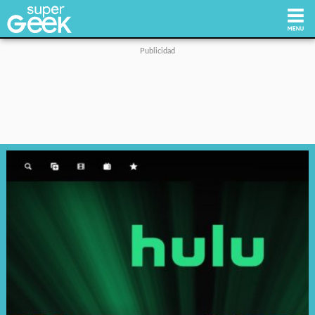
Inicio
Tecnología
Videojuegos
Reviews
Cultura Pop
Streaming
Síguenos: