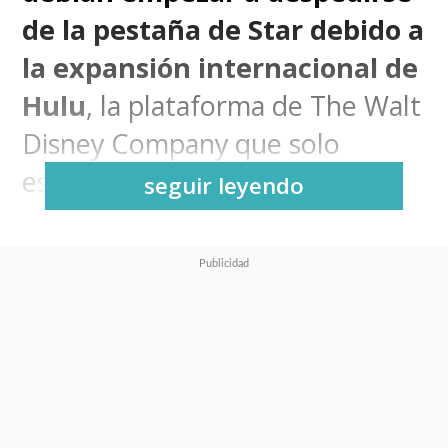
de la pestaña de Star debido a
la expansión internacional de
Hulu
, la plataforma de The Walt
Disney Company que solo
estaba disponible en EE.UU.
seguir leyendo
Ahora ya tenemos fecha para el
cambio.
Disney+ integrará
Hulu a su streaming este
miércoles 8 de octubre,
reemplazando a la sección
Star en el servicio en todos los