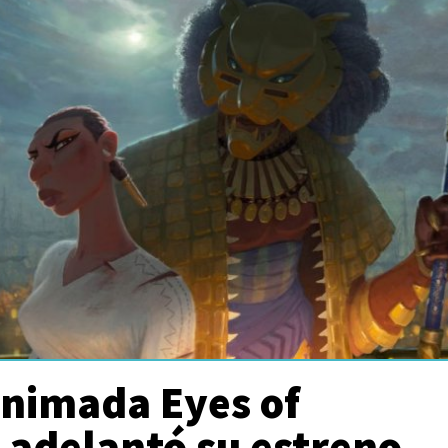
animada Eyes of
adelantó su estreno