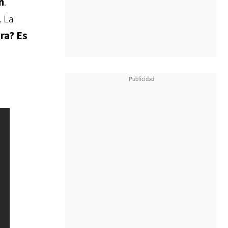
n
.
. La
gra? Es