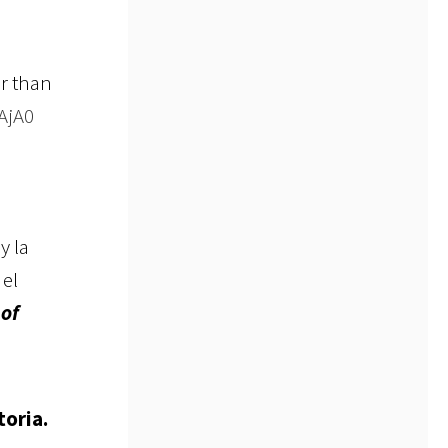
r than
EAjA0
y la
 el
 of
toria.