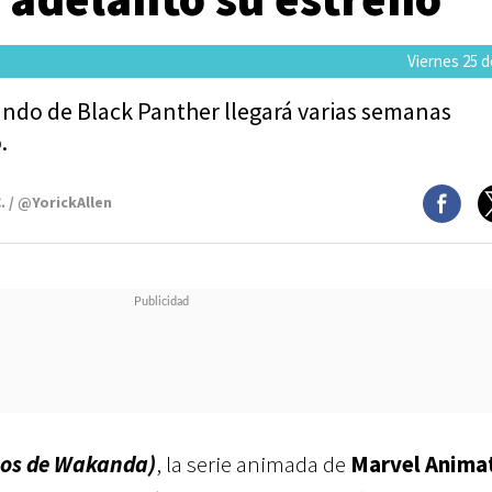
Viernes 25 d
ndo de Black Panther llegará varias semanas
.
. / @YorickAllen
jos de Wakanda)
, la serie animada de
Marvel Anima