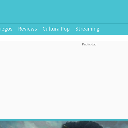
uegos
Reviews
Cultura Pop
Streaming