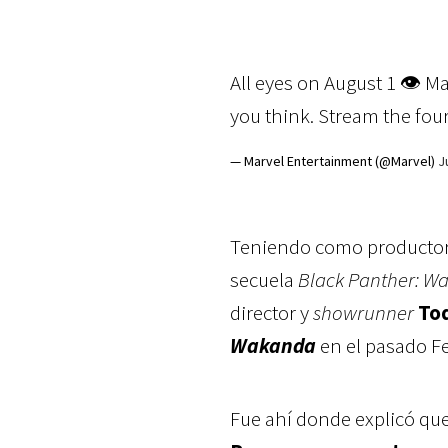
All eyes on August 1 👁️ 
you think. Stream the fou
— Marvel Entertainment (@Marvel)
J
Teniendo como productor 
secuela
Black Panther: W
director y
showrunner
To
Wakanda
en el pasado F
Fue ahí donde explicó que