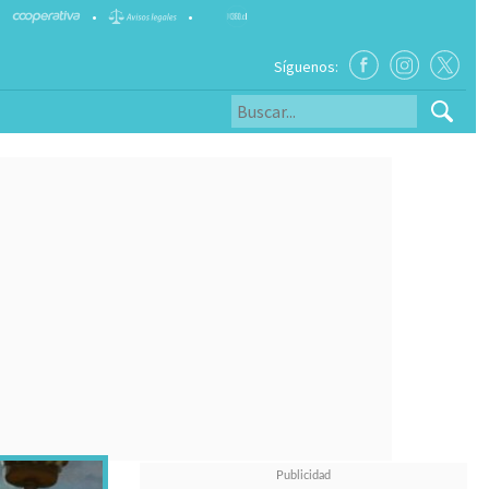
•
•
Síguenos: