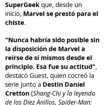
SuperGeek
que, desde un
Babou Ceesay (Morrow), Adrian
inicio,
Marvel se prestó para el
Edmondson (Atom Eins), David
chiste
.
Rysdahl (Arthur Sylvia), Essie
Davis (Dame Sylvia), Lily
"Nunca habría sido posible sin
Newmark (Nibs), Erana James
la disposición de Marvel a
(Curly), Adarsh Gourav (Slightly),
reírse de sí mismos desde el
Jonathan Ajayi (Smee), Kit Young
principio. Esa fue su actitud"
,
(Tootles), Diêm Camille
destacó Guest, quien cocreó la
(Siberian), Moe Bar-El (Rashidi) y
serie junto a
Destin Daniel
Sandra Yi Sencindiver (Yutani).
Cretton
(
Shang-Chi y la leyenda
de los Diez Anillos, Spider-Man: