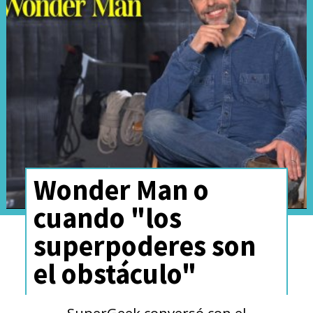
Monstruos
". Esto no es solo
Alien
, dando cuenta de
la
posibilidad de explorar más
del Xenoverso
.
Wonder Man o
cuando "los
superpoderes son
el obstáculo"
SuperGeek conversó con el