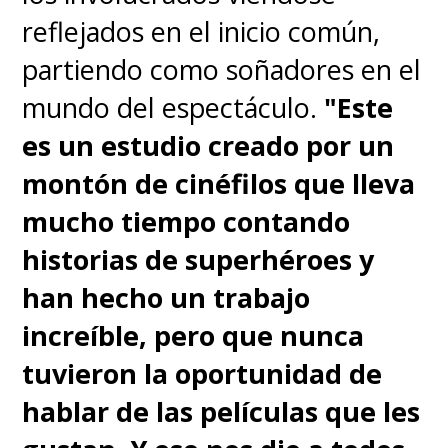
en una prisión, atrapadas en
reflejados en el inicio común,
una nave espacial. Pensé que
partiendo como soñadores en el
sería interesante abrirlo un
mundo del espectáculo.
"Este
poco para que lo que está en
es un estudio creado por un
juego, '¿Qué pasa si no
montón de cinéfilos que lleva
puedes contenerlo?', sea más
mucho tiempo contando
inmediato"
.
historias de superhéroes y
han hecho un trabajo
"
En cierto modo, también es
increíble, pero que nunca
una historia sobre la
tuvieron la oportunidad de
desigualdad
. En la mía,
hablar de las películas que les
también vas a ver a la gente que