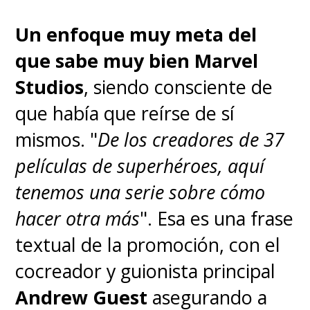
Un enfoque muy meta del
que sabe muy bien Marvel
Studios
, siendo consciente de
que había que reírse de sí
mismos. "
De los creadores de 37
películas de superhéroes, aquí
tenemos una serie sobre cómo
hacer otra más
". Esa es una frase
Además de Chandler, el elenco
textual de la promoción, con el
incluye a Timothy Olyphant
cocreador y guionista principal
(Kirsh), Alex Lawther (Hermit),
Andrew Guest
asegurando a
Samuel Blenkin (Boy Kavalier),