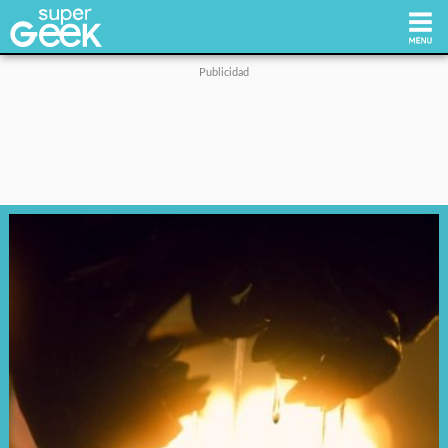
Inicio
Tecnología
Videojuegos
Reviews
Cultura Pop
Streaming
Síguenos: