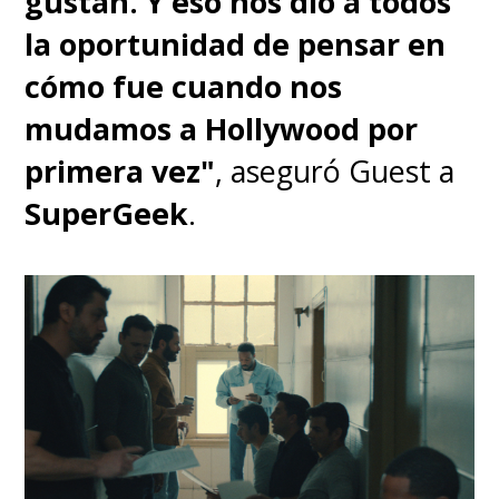
gustan. Y eso nos dio a todos
manda (a la gente que tiene que
la oportunidad de pensar en
hacer el trabajo sucio). Así que
cómo fue cuando nos
verás lo que ocurre cuando no
mudamos a Hollywood por
se resuelve la desigualdad con la
primera vez"
, aseguró Guest a
que estamos luchando ahora. Si
SuperGeek
.
como sociedad no somos
capaces de encontrar la manera
de apoyarnos unos a otros y
repartir la riqueza, ¿qué nos va a
pasar?", agregó, en clara
referencia a la relación
entre
Weyland-Yutani