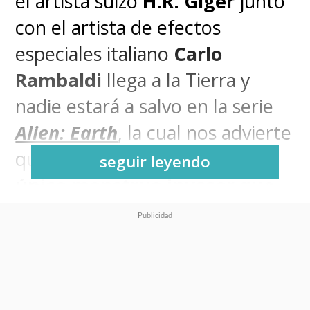
el artista suizo
H.R. Giger
junto
con el artista de efectos
especiales italiano
Carlo
Rambaldi
llega a la Tierra y
nadie estará a salvo en la serie
Alien: Earth
, la cual nos advierte
que
el xenomorfo no será el
seguir leyendo
único monstruo invasor
que
llega a nuestro planeta.
Desde FX finalmente
liberaron el tráiler de la