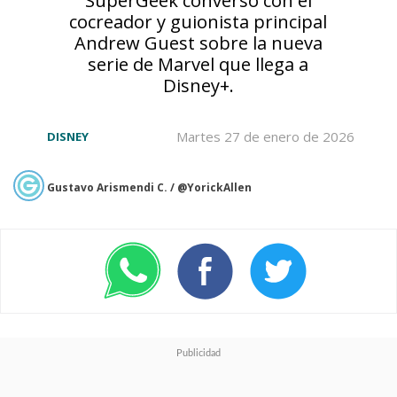
cocreador y guionista principal
La serie se desarrolla en 2120
,
Andrew Guest sobre la nueva
dos años antes que los sucesos
serie de Marvel que llega a
Disney+.
de
Alien
de Ridley Scott, que
tiene lugar en 2122. En aquella
Martes 27 de enero de 2026
DISNEY
época, la Tierra está gobernada
Gustavo Arismendi C. / @YorickAllen
por cinco corporaciones:
Prodigy, Weyland-Yutani,
Lynch, Dynamic y
Threshold
. En esta Era
Corporativa, los ciborgs
(humanos con partes biológicas