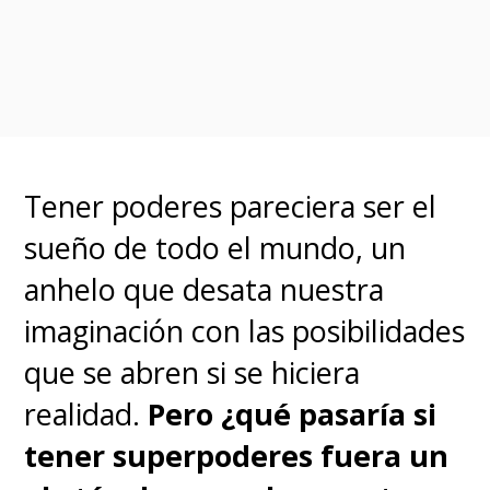
humana)
.
El primer prototipo híbrido,
llamado Wendy (Sydney
Chandler), marca un nuevo
Tener poderes pareciera ser el
amanecer en la carrera por la
sueño de todo el mundo, un
inmortalidad
. Cuando una nave
anhelo que desata nuestra
de Weyland-Yutani choca con
imaginación con las posibilidades
Prodigy City, Wendy y los demás
que se abren si se hiciera
híbridos encuentran misteriosas
realidad.
Pero ¿qué pasaría si
formas de vida más aterradoras
tener superpoderes fuera un
de lo que cualquiera podría