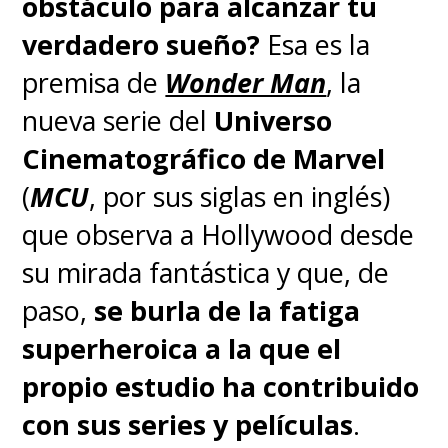
obstáculo para alcanzar tu
haber imaginado.
verdadero sueño?
Esa es la
premisa de
Wonder Man
, la
Esto es un nuevo comienzo
nueva serie del
Universo
para la saga y que nos hará
Cinematográfico de Marvel
olvidar el desastre que fue la
(
MCU
, por sus siglas en inglés)
primera visita del xenomorfo
que observa a Hollywood desde
a la Tierra con
Aliens vs.
su mirada fantástica y que, de
Predator: Requiem
.
paso,
se burla de la fatiga
superheroica a la que el
Acá tienen el tráiler con doblaje,
propio estudio ha contribuido
para que todos puedan
con sus series y películas
.
disfrutarlo.