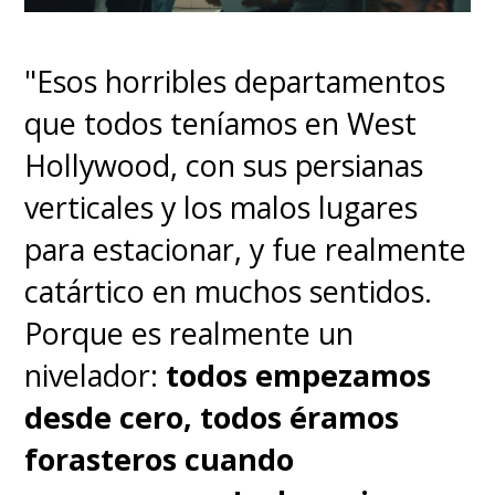
Corporation y sus empleados.
"Esos horribles departamentos
A la espera, ya pueden revivir
que todos teníamos en West
toda la saga de
Alien
en el
Hollywood, con sus persianas
streaming
Disney+
, incluyendo
verticales y los malos lugares
la última película
Alien:
para estacionar, y fue realmente
Romulus
.
catártico en muchos sentidos.
Porque es realmente un
nivelador:
todos empezamos
desde cero, todos éramos
forasteros cuando