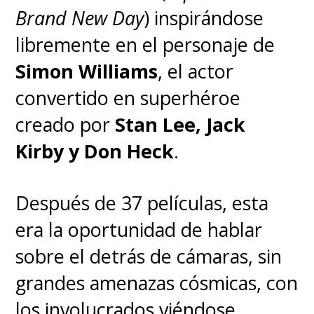
Brand New Day
) inspirándose
libremente en el personaje de
Simon Williams
, el actor
convertido en superhéroe
creado por
Stan Lee, Jack
Kirby y Don Heck
.
Respecto a la historia,
Hawley
Después de 37 películas, esta
explicó la ambientación en la
era la oportunidad de hablar
Tierra porque "las historias
sobre el detrás de cámaras, sin
de extraterrestres siempre
grandes amenazas cósmicas, con
están atrapadas... Atrapadas
los involucrados viéndose