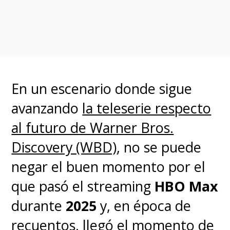
Gerardis
, también se sumaron
como productores.
Sarah
Adina Smith
(
Lecciones de
química
) dirigirá los primeros
tres episodios de la temporada,
En un escenario donde sigue
mientras que
Owen Harris
-
avanzando
la teleserie respecto
quien también ejerce como
al futuro de Warner Bros.
productor ejecutivo- dirigirá los
Discovery (WBD)
, no se puede
tres restantes.
negar el buen momento por el
que pasó el streaming
HBO Max
El nuevo spin-off de
Game of
durante
2025
y, en época de
Thrones
también tiene en su
recuentos, llegó el momento de