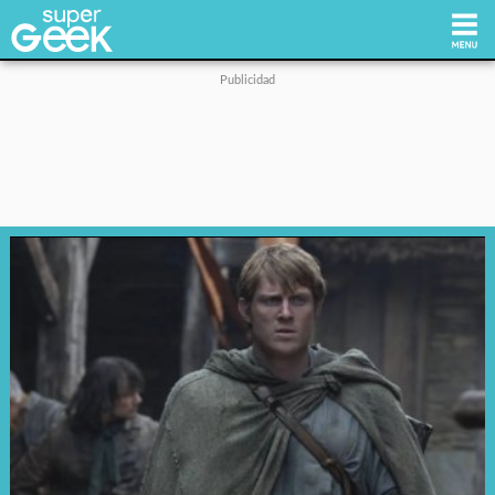
Inicio
Tecnología
Videojuegos
Reviews
Cultura Pop
Streaming
Síguenos: