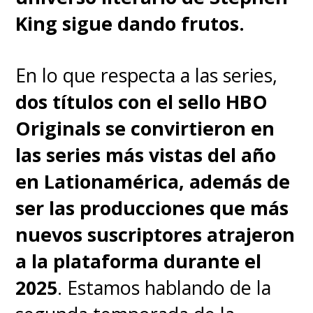
príncipe
Maekar Targaryen
.
King sigue dando frutos.
Las tres primeras novelas,
"El
En lo que respecta a las series,
Caballero Errante", "La
dos títulos con el sello HBO
Espada Leal" y "El Caballero
Originals se convirtieron en
Misterioso"
, han sido adaptadas
las series más vistas del año
al cómic por
Ben Avery
y
Mike
en Lationamérica, además de
S. Miller
, en entregas que
ser las producciones que más
pueden encontrar en Chile
nuevos suscriptores atrajeron
gracias a las ediciones DeBolsillo
a la plataforma durante el
de
Penguin Random House
; al
2025
. Estamos hablando de la
igual que el libro que recopila las