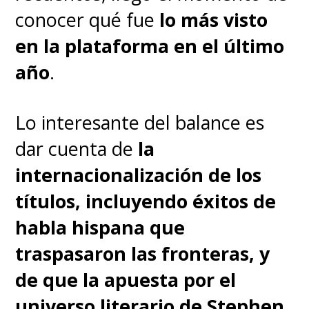
elenco a
Finn Bennett
(
True
conocer qué fue
lo más visto
Detective: Night Country
) como el
en la plataforma en el último
príncipe
Aerion
año
.
Targaryen
,
Bertie Carvel
(
The
Crown
) como el
príncipe Baelor
Lo interesante del balance es
Targaryen
,
Tanzyn
dar cuenta de
la
Crawford
(
Tiny Beautiful Things
)
internacionalización de los
como
la titiritera
títulos, incluyendo éxitos de
Tanselle
,
Daniel Ings
(
Sex
habla hispana que
Education
) como la Tormenta
traspasaron las fronteras, y
que Ríe,
Ser Lyonel Baratheon
;
de que la apuesta por el
y
Sam Spruell
(
Fargo
) como el
universo literario de Stephen