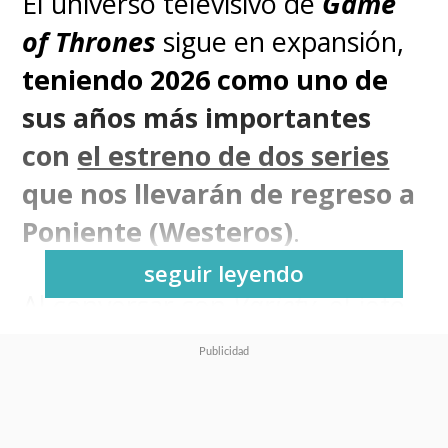
El universo televisivo de
Game
of Thrones
sigue en expansión,
teniendo 2026 como uno de
sus años más importantes
con
el estreno de dos series
que nos llevarán de regreso a
Poniente (Westeros)
.
seguir leyendo
Al conversar con
Variety
, el jefe
de HBO,
Casey Bloys
, confirmó
que
A Knight of the Seven
Kingdoms: The Hedge Knight (El