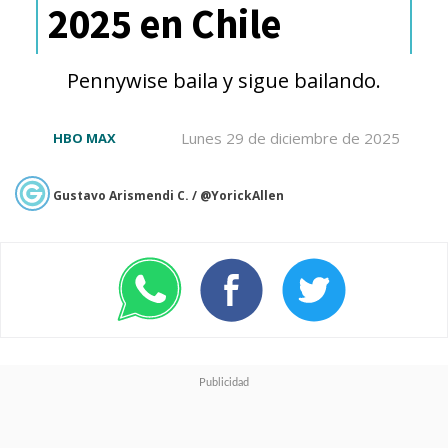
2025 en Chile
Pennywise baila y sigue bailando.
Lunes 29 de diciembre de 2025
HBO MAX
Gustavo Arismendi C. / @YorickAllen
En su primera temporada, que
tendrá seis episodios, veremos
cómo se cruzan los caminos
de
Dunk (Peter Caffley) y Egg
(Dexter Sol)
, cuyo destino los
llevará hasta el torneo de Vado