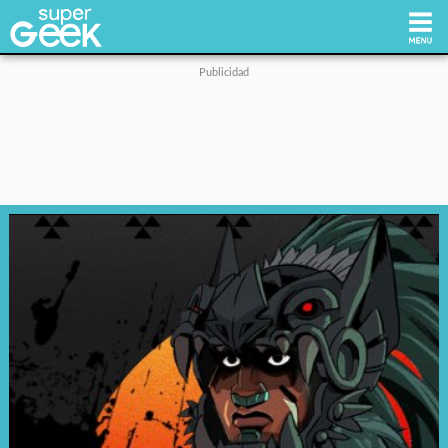
Inicio
Tecnología
Videojuegos
Reviews
Cultura Pop
Streaming
Síguenos: