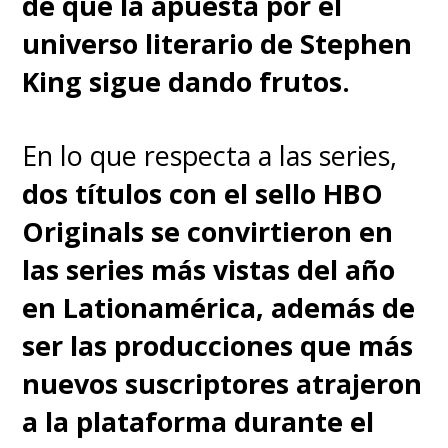
de que la apuesta por el
"Harley Quinn" y "Rick y
universo literario de Stephen
Morty"
, teniendo como
King sigue dando frutos.
productores a José C. García de
Letona y Fernando De Fuentes,
En lo que respecta a las series,
de Ánima; y Carina Schulze y
dos títulos con el sello HBO
Aaron D. Berger, de Chatrone.
Originals se convirtieron en
las series más vistas del año
Sam Register y Tomás
en Lationamérica, además de
Yankelevich ejercerán como
ser las producciones que más
productores ejecutivos, siendo
nuevos suscriptores atrajeron
un largometraje animado que
a la plataforma durante el
contará con
Alejandro Díaz