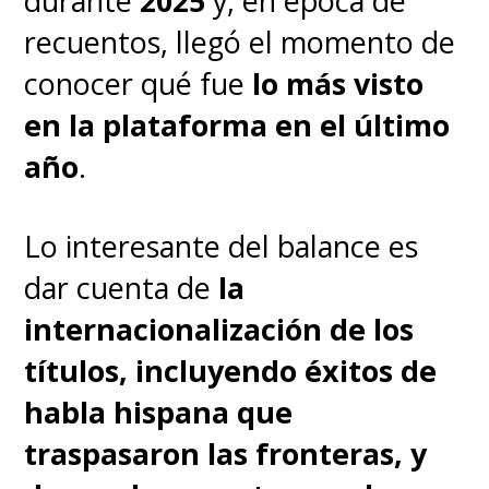
durante
2025
y, en época de
Warner Bros. Animation y
recuentos, llegó el momento de
Particular Crowd, el sello de
conocer qué fue
lo más visto
películas originales de Warner
en la plataforma en el último
Bros. Discovery Latin America,
año
.
con la compañía mexicana
especializada en animación
Lo interesante del balance es
Ánima
y la productora
dar cuenta de
la
Chatrone
(
El Libro de la Vida
).
internacionalización de los
títulos, incluyendo éxitos de
Será dirigida por Juan Meza-
habla hispana que
León, quien ha encabezado
traspasaron las fronteras, y
varios episodios de las series