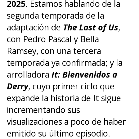
2025
. Estamos hablando de la
Barriga, consultor
segunda temporada de la
especializado en estudios
adaptación de
The Last of Us
,
mesoamericanos e historia
con Pedro Pascal y Bella
étnica de México y la región
Ramsey, con una tercera
andina, como miembro clave
temporada ya confirmada; y la
del equipo creativo "para
arrolladora
It: Bienvenidos a
asegurar que la
Derry
, cuyo primer ciclo que
representación indígena
expande la historia de It sigue
retratada en la película sea
incrementando sus
apropiada y relevante"
.
visualizaciones a poco de haber
emitido su último episodio.