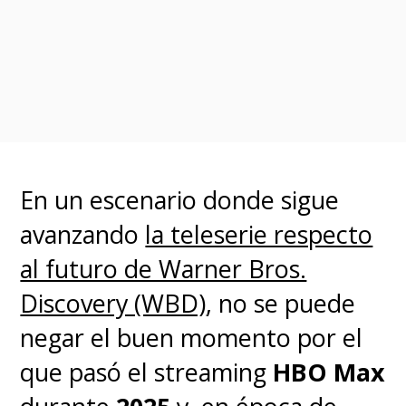
inspirado en los elementos de
la
cultura de Mesoamérica
.
En un escenario donde sigue
avanzando
la teleserie respecto
al futuro de Warner Bros.
Discovery (WBD)
, no se puede
negar el buen momento por el
La película animada marcará la
que pasó el streaming
HBO Max
primera colaboración entre