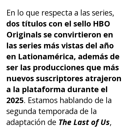
segundos del metraje.
En lo que respecta a las series,
"Regreso a Hogwarts" ya está
dos títulos con el sello HBO
disponible en HBO Max,
Originals se convirtieron en
marcando la esperada reunión
las series más vistas del año
de
Watson,
Daniel Radcliffe y
en Lationamérica, además de
Rupert Grint
, quienes dieron
ser las producciones que más
vida a
"Hermione
nuevos suscriptores atrajeron
Granger",
"El Niño Que
a la plataforma durante el
Sobrevivió" y "Ron Weasley"
a
2025
. Estamos hablando de la
lo largo de las ocho películas
segunda temporada de la
que adaptaron los siete libros de
adaptación de
The Last of Us
,