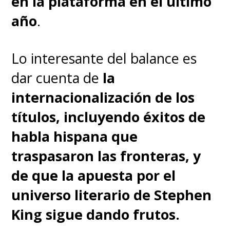
equivocada. Nueva versión en
en la plataforma en el último
breve".
año
.
De hecho, si se repiten este
Lo interesante del balance es
lunes el especial en el
dar cuenta de
la
streaming de WarnerMedia,
internacionalización de los
podrán ver que el error ya fue
títulos, incluyendo éxitos de
solucionado
, apareciendo
habla hispana que
(¡ahora sí!) una imagen de la
traspasaron las fronteras, y
infancia de Watson en aquel
de que la apuesta por el
momento que tiene lugar
universo literario de Stephen
alrededor del minuto 5 con 50
King sigue dando frutos.