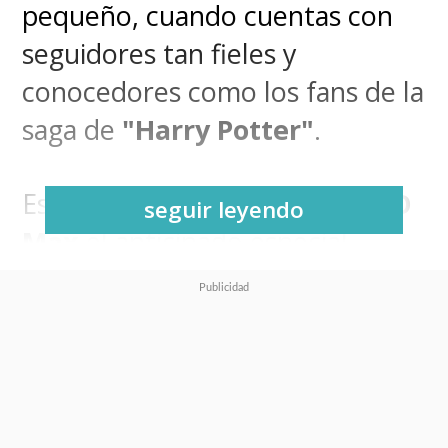
pequeño, cuando cuentas con
seguidores tan fieles y
conocedores como los fans de la
saga de
"Harry Potter"
.
Este sábado se estrenó en
HBO
seguir leyendo
Max
el anticipado especial
"Harry Potter 20 Aniversario:
Regreso a Hogwarts"
, una
celebración de la franquicia
cinematográfica con motivo de
los 20 años de "La Piedra