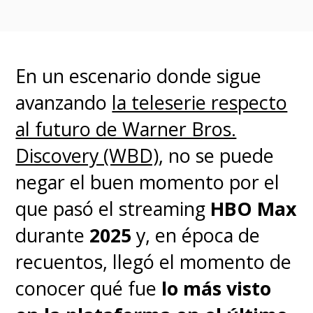
un error que fue reconocido
por los productores de
En un escenario donde sigue
"Regreso a Hogwarts"
.
avanzando
la teleserie respecto
"¡Buena observación, fans de
al futuro de Warner Bros.
'Harry Potter'!", expresaron
Discovery (WBD)
, no se puede
mediante un comunicado
negar el buen momento por el
enviado a
Entertainment Weekly
,
que pasó el streaming
HBO Max
agregando que "ustedes nos
durante
2025
y, en época de
hicieron notar un error de
recuentos, llegó el momento de
edición de una fotografía
conocer qué fue
lo más visto