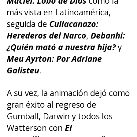
Maciel: Lobo de Dios
como la
más vista en Latinoamérica,
seguida de
Culiacanazo:
Herederos del Narco
,
Debanhi:
¿Quién mató a nuestra hija?
y
Meu Ayrton: Por Adriane
Galisteu
.
A su vez, la animación dejó como
gran éxito al regreso de
Gumball, Darwin y todos los
Watterson con
El