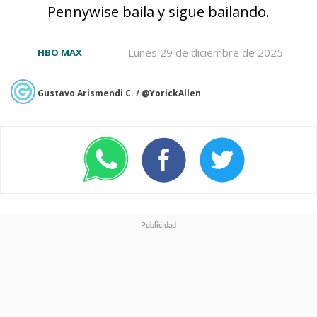
Pennywise baila y sigue bailando.
GUYS HELP ME THATS
Lunes 29 de diciembre de 2025
HBO MAX
LITERALLY EMMA
ROBERTS NOT EMMA
Gustavo Arismendi C. / @YorickAllen
WATSON
☠️☠️☠️☠️☠️☠️☠️☠️☠️
#ReturnToHogwarts
#HarryPotter20thAnniversary
pic.twitter.com/bLbXcCUpnh
— 𝕞𝕒𝕟𝕚𝕒 (@vee_delmonico99)
January 1, 2022