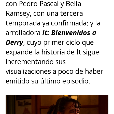
Rowling, siendo
un viaje
con Pedro Pascal y Bella
nostálgico y emotivo en una
Ramsey, con una tercera
retrospectiva de toda la saga
.
temporada ya confirmada; y la
arrolladora
It: Bienvenidos a
Derry
, cuyo primer ciclo que
expande la historia de It sigue
incrementando sus
visualizaciones a poco de haber
emitido su último episodio.