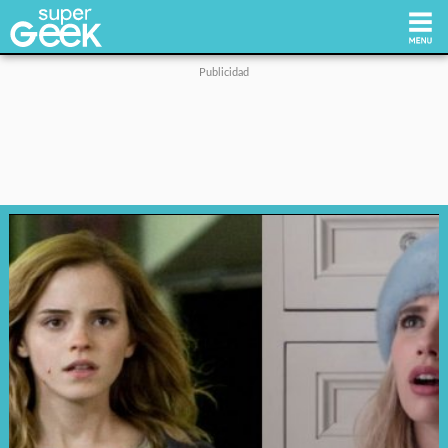
Inicio
Tecnología
Videojuegos
Reviews
Cultura Pop
Streaming
Síguenos: