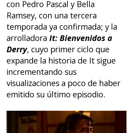
meter, no podían hacerlo de
con Pedro Pascal y Bella
forma coloquial, que era lo
Ramsey, con una tercera
que necesitábamos. Fue
temporada ya confirmada; y la
agotador
arrolladora
", reconoció.
It: Bienvenidos a
Derry
, cuyo primer ciclo que
La séptima temporada
expande la historia de It sigue
tendrá episodios de estreno
incrementando sus
cada domingo en el
visualizaciones a poco de haber
streaming HBO Max. No
emitido su último episodio.
habrá pausas en la emisión
del ciclo.