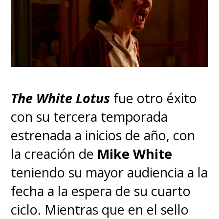
La vida te tenía una
sorpresa guardada y ya
está aquí. Nueva
temporada de
#Rick
&Morty ya
The White Lotus
fue otro éxito
disponible.
con su tercera temporada
pic.twitter.com/u5RmBQSIsA
estrenada a inicios de año, con
la creación de
Mike White
— HBO Max Latinoamérica (@HBOMaxLA)
October 16,
2023
teniendo su mayor audiencia a la
fecha a la espera de su cuarto
ciclo. Mientras que en el sello