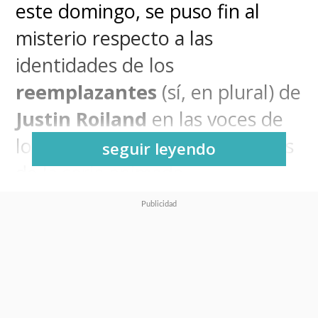
este domingo, se puso fin al
misterio respecto a las
identidades de los
reemplazantes
(sí, en plural) de
Justin Roiland
en las voces de
los emblemáticos protagonistas
seguir leyendo
de la serie animada.
Ya los escuchamos en
el tráiler
de los nuevos episodios
, pero
ahora
ya es oficial
.