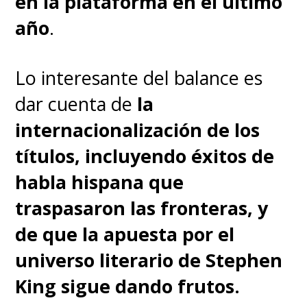
en la plataforma en el último
conocieran la historia del drama
año
.
detrás de escena.
Lo interesante del balance es
"
Escuchamos a miles. (La
dar cuenta de
la
búsqueda) duró seis meses.
internacionalización de los
Se extendió muchísimo
. Llegó
títulos, incluyendo éxitos de
tan lejos que nos planteamos
habla hispana que
crear una campaña mundial,
traspasaron las fronteras, y
aunque sabíamos que acabaría
de que la apuesta por el
siendo una broma. Sentimos
universo literario de Stephen
que teníamos que llegar muy
King sigue dando frutos.