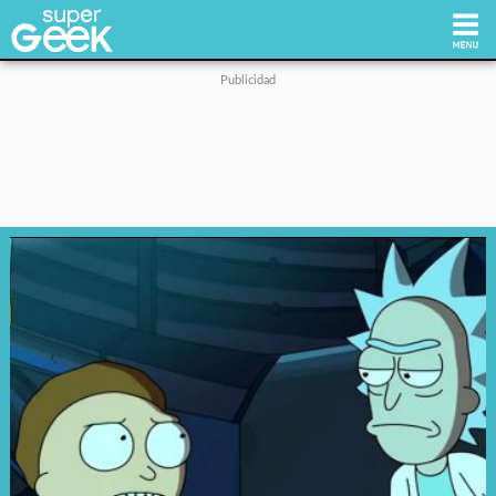
Inicio
Tecnología
Videojuegos
Reviews
Cultura Pop
Streaming
Síguenos: