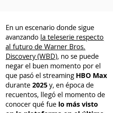
En un escenario donde sigue
avanzando
la teleserie respecto
al futuro de Warner Bros.
Para el
showrunner
Scott
Discovery (WBD)
, no se puede
Marder
, quien encabezó el
negar el buen momento por el
proceso,
el objetivo era
que pasó el streaming
HBO Max
realizar un cambio lo más
durante
2025
y, en época de
imperceptible posible para
recuentos, llegó el momento de
que los espectadores no
conocer qué fue
lo más visto
notaran la diferencia
, aunque