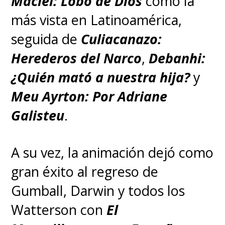
Maciel: Lobo de Dios
como la
más vista en Latinoamérica,
seguida de
Culiacanazo:
Herederos del Narco
,
Debanhi:
¿Quién mató a nuestra hija?
y
Meu Ayrton: Por Adriane
Galisteu
.
A su vez, la animación dejó como
gran éxito al regreso de
Gumball, Darwin y todos los
Watterson con
El