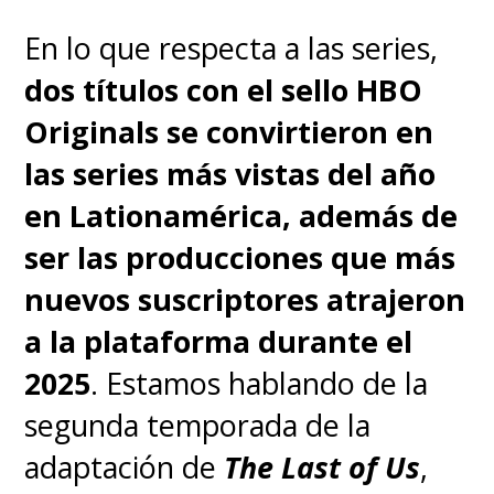
lejos.
Fue más difícil de lo que
pensábamos. Pensé que
En lo que respecta a las series,
habría sido más fácil. 'Rick'
dos títulos con el sello HBO
era mucho más difícil de lo
Originals se convirtieron en
que esperaba
las series más vistas del año
; todo el mundo
sonaba como 'Macho Man
en Lationamérica, además de
Randy Savage' o como un primo
ser las producciones que más
suyo. Nadie sonaba
nuevos suscriptores atrajeron
exactamente como 'Rick'. Fue
a la plataforma durante el
complicado.
2025
. Estamos hablando de la
La mayoría lo
interpretaba por momentos,
segunda temporada de la
pero cuando los volvías a
adaptación de
The Last of Us
,