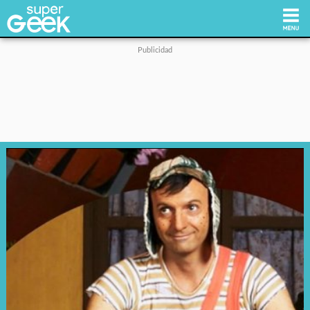
Inicio
Tecnología
Videojuegos
Reviews
Cultura Pop
Streaming
Síguenos: