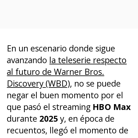
pasado,
SuperGeek
pudo
ver
una versión extendida de
la primera escena liberada al
público
,
la
cual muestra al
En un escenario donde sigue
elenco de
El Chavo del
avanzando
la teleserie respecto
8
preparándose para un evento
al futuro de Warner Bros.
benéfico.
Discovery (WBD)
, no se puede
negar el buen momento por el
Ahí vemos a
Ochoa como
que pasó el streaming
HBO Max
María Antonieta de las
durante
2025
y, en época de
Nieves, Arturo Barbara como
recuentos, llegó el momento de
Rubén Aguirre, Andrea Noli