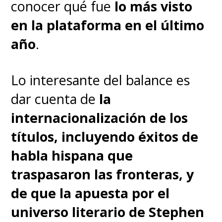
conocer qué fue
lo más visto
como Angelines
en la plataforma en el último
Fernández
y
Bárbara López
año
.
como Florinda Meza
, mientras
que
Jorge Luis Moreno
da vida
Lo interesante del balance es
a
Horacio Gómez
dar cuenta de
la
Bolaños,
quien intenta dar
internacionalización de los
ánimos a su decaído hermano.
títulos, incluyendo éxitos de
Es entonces que viajamos al
habla hispana que
pasado,
en el que Horacio y
traspasaron las fronteras, y
Roberto van un circo junto a
de que la apuesta por el
su madre Elsa (Karina Gidi) y
universo literario de Stephen