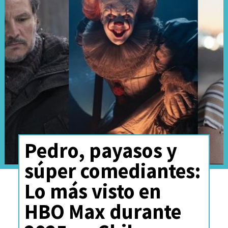
tuvo -y aún tiene- Chespirito
fuera de México. Chile no se
queda atrás.
Pedro, payasos y
súper comediantes:
Lo más visto en
HBO Max durante
Serán ocho episodios en total
,