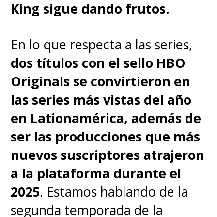
descubrimos de dónde viene
King sigue dando frutos.
aquel famoso gorro de El
Chavo y su icónica frase que,
En lo que respecta a las series,
de paso, da título a la serie
.
dos títulos con el sello HBO
Originals se convirtieron en
las series más vistas del año
en Lationamérica, además de
ser las producciones que más
nuevos suscriptores atrajeron
a la plataforma durante el
2025
. Estamos hablando de la
segunda temporada de la