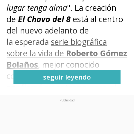
lugar tenga alma
". La creación
de
El Chavo del 8
está al centro
del nuevo adelanto de
la
esperada
serie biográfica
sobre la vida de
Roberto Gómez
Bolaños
, mejor conocido
como
Chespirito
, la cual
seguir leyendo
confirmó su estreno para el
próximo 5 de junio en el
streaming Max
.
Chespirito: Sin Querer