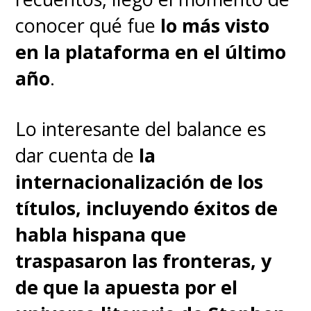
"
Creo que cuando me enfado
conocer qué fue
lo más visto
un poco más en estos papeles
en la plataforma en el último
y asumo roles más intensos,
año
.
lo encuentro casi
terapéutico
", sinceró Dever.
Lo interesante del balance es
dar cuenta de
la
La actriz de
Booksmart
y
No One
internacionalización de los
Will Save You
también destacó
títulos, incluyendo éxitos de
que la serie haya tomado la
habla hispana que
decisión de comenzar su
traspasaron las fronteras, y
segunda temporada entregando
de que la apuesta por el
un mayor contexto a quién es