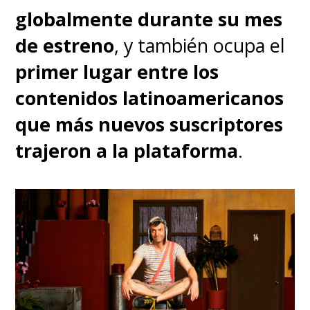
globalmente durante su mes
de estreno
, y también ocupa el
primer lugar entre los
contenidos latinoamericanos
que más nuevos suscriptores
trajeron a la plataforma
.
Este nuevo ciclo de
The Last of
Us
estrena
nuevos episodios
cada domingo
a las 9:00 PM
ET/PT, o sea, a las 21:00 horas