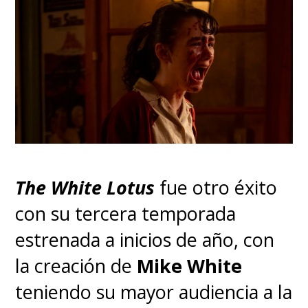
Ver esta publicación en Instagram
Una publicación compartida por SuperGeek (@supergeekoficial)
The White Lotus
fue otro éxito
con su tercera temporada
Tras la muerte de su madre,
estrenada a inicios de año, con
el equipo modificó el
la creación de
Mike White
calendario de rodaje para
teniendo su mayor audiencia a la