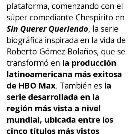
Pedro es el sueño de todo
plataforma, comenzando con el
actor", recordó Dever en el
súper comediante Chespirito en
detrás de escena oficial,
Sin Querer Queriendo
, la serie
sincerando que se sintió "muy
biográfica inspirada en la vida de
cuidada al trabajar con él, a
Roberto Gómez Bolaños, que se
pesar de la carga emocional
".
transformó en
la producción
latinoamericana más exitosa
Sobre la adaptación de la escena
de HBO Max
. También es
la
para la serie, la actriz sostuvo
serie desarrollada en la
que "cobró una vida diferente,
región más vista a nivel
logró un gran impacto,
clavó el
mundial, ubicada entre los
puñal un poco más profundo
".
cinco títulos más vistos