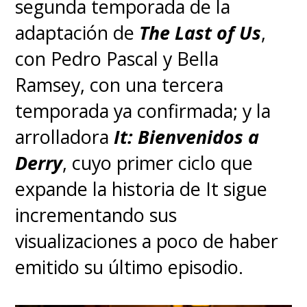
segunda temporada de la
este tipo de papel, también
adaptación de
The Last of Us
,
debes encontrar una manera de
con Pedro Pascal y Bella
empatizar y
desde luego sabía
Ramsey, con una tercera
que quería mostrar las partes
temporada ya confirmada; y la
más dañadas de Abby, porque
arrolladora
It: Bienvenidos a
creo que eso es lo que
Derry
, cuyo primer ciclo que
realmente la hace ser quien
expande la historia de It sigue
es y explica su ira y su rabia
",
incrementando sus
aseveró.
visualizaciones a poco de haber
emitido su último episodio.