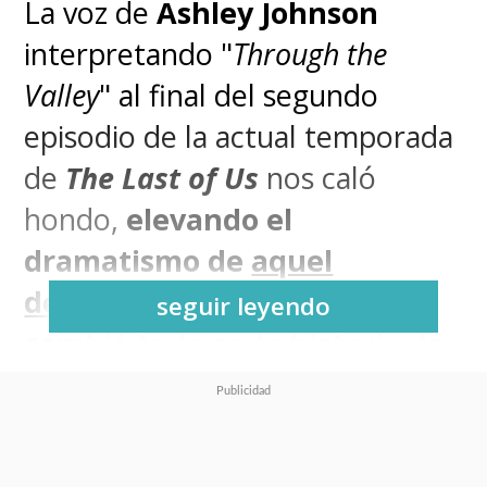
La voz de
Ashley Johnson
interpretando "
Through the
Valley
" al final del segundo
episodio de la actual temporada
de
The Last of Us
nos caló
hondo,
elevando el
dramatismo de
aquel
devastador momento
que
seguir leyendo
cambió todo en la historia de
esta adaptación encabezada
por Craig Mazin
y
Neil
Druckmann
.