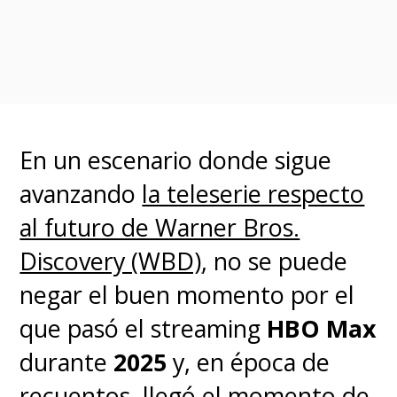
dejando escapar una risa
cómplice
.
Tal como su personaje, "
yo
misma me he enfrentado al
En un escenario donde sigue
dolor. Sin duda, me sentí muy
avanzando
la teleserie respecto
identificada con los
al futuro de Warner Bros.
sentimientos de rabia, ira y
Discovery (WBD)
, no se puede
frustración, y con el hecho de
negar el buen momento por el
intentar sobrellevar todos
que pasó el streaming
HBO Max
esos sentimientos
".
durante
2025
y, en época de
recuentos, llegó el momento de