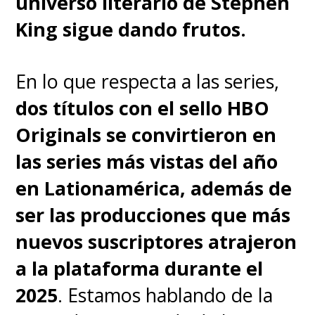
universo literario de Stephen
Abby y sus motivaciones, ya que,
King sigue dando frutos.
"al conocerla en el juego, no
tenemos nada de ese contexto,
En lo que respecta a las series,
pero
en la serie podemos
dos títulos con el sello HBO
verla de una forma más real,
Originals se convirtieron en
lo que creo que es muy
las series más vistas del año
importante porque permite
en Lationamérica, además de
que los espectadores,
ser las producciones que más
supongo, simpaticen con ella
nuevos suscriptores atrajeron
de una forma diferente
".
a la plataforma durante el
2025
. Estamos hablando de la
"Creo que, para hacer frente a