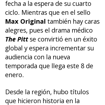
permitirle vivir el duelo
y darle
fecha a la espera de su cuarto
tiempo antes de volver delante
ciclo. Mientras que en el sello
de las cámaras, siendo ella quien
Max Original
también hay caras
eligió el día para grabar la
alegres, pues el drama médico
infame escena de Abby. ¿Su
The Pitt
se convirtió en un éxito
única petición? Que el equipo
global y espera incrementar su
durante el rodaje de ese
audiencia con la nueva
momento fuera mínimo.
temporada que llega este 8 de
Además,
era su primera
enero.
escena con Pascal
.
Desde la región, hubo títulos
"Trabajar en esa escena con
que hicieron historia en la