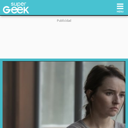
Inicio
Tecnología
Videojuegos
Reviews
Cultura Pop
Streaming
Síguenos: