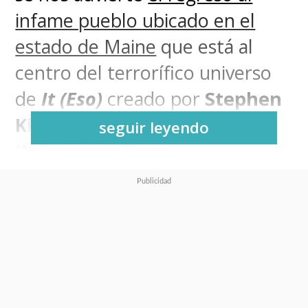
infame pueblo ubicado en el
estado de Maine
que está al
centro del terrorífico universo
de
It (Eso)
creado por
Stephen
King
con la precuela
It:
seguir leyendo
Welcome to Derry
.
La serie, que anteriormente se
conocía como
Welcome to Derry:
From the World of It
,
ratificó su
ventana de estreno para el
2025
en la señal lineal
HBO
y el