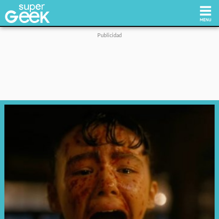
Inicio
Tecnología
Videojuegos
Reviews
Cultura Pop
Streaming
Síguenos: