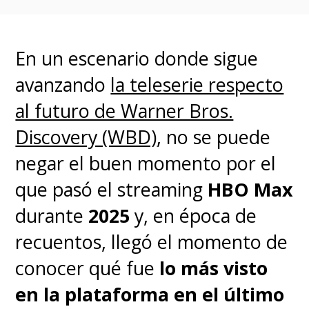
Fuchs. Él trabajó en la historia
del episodio inicial junto a los
Muschietti.
En un escenario donde sigue
avanzando
la teleserie respecto
Fuchs y Brad Caleb
al futuro de Warner Bros.
Kane
(
Tokyo Vice,
Discovery (WBD)
, no se puede
Warrior
)
compartirán labores
negar el buen momento por el
de
showrunners
en este
que pasó el streaming
HBO Max
proyecto
. Si bien será una
durante
2025
y, en época de
precuela, no se entregaron
recuentos, llegó el momento de
detalles de la trama.
Solo se
conocer qué fue
lo más visto
anticipó que "expandirá la
en la plataforma en el último