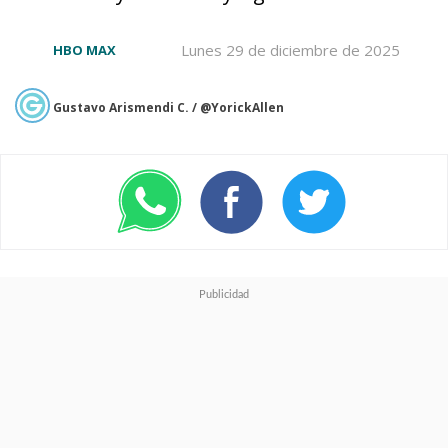
que se repite cada 27 años en
Lunes 29 de diciembre de 2025
HBO MAX
el pueblo del estado de
Maine
.
Gustavo Arismendi C. / @YorickAllen
El elenco de la serie incluye a
Jovan Adepo, Chris Chalk,
Taylour Paige, James Remar,
Stephen Rider y Madeleine
Stowe.
El proyecto de Warner Bros.
Television está encabezado