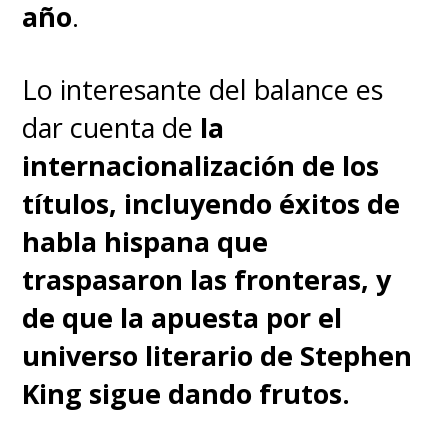
visión" presentada en las dos
año
.
películas previas.
Lo interesante del balance es
Pueden ver a continuación
dar cuenta de
la
el
reel
completo de las
internacionalización de los
novedades de 2024/2025 del
títulos, incluyendo éxitos de
streaming de Warner Bros.
habla hispana que
Discovery, encabezadas por
traspasaron las fronteras, y
nuestro Pedro Pascal.
de que la apuesta por el
universo literario de Stephen
King sigue dando frutos.