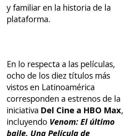
Watterson con
El
Maravillosamente Extraño
1. Vhagar
Mundo de Gumball
, que se
transformó en el lanzamiento
Jinete:
Aemond Targaryen
más exitoso de una serie infantil
y familiar en la historia de la
Descripción:
El dragón más
plataforma.
antiguo y grande vivo
, Vhagar
es una fuerza colosal de la
naturaleza, proporcionando una
ventaja significativa al
Consejo
En lo respecta a las películas,
Verde
. Es dos veces más grande
ocho de los diez títulos más
que Caraxes, el dragón más