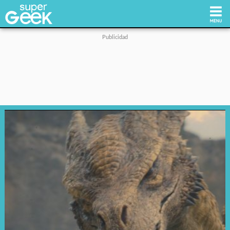
Inicio
Tecnología
Videojuegos
Reviews
Cultura Pop
Streaming
Síguenos: