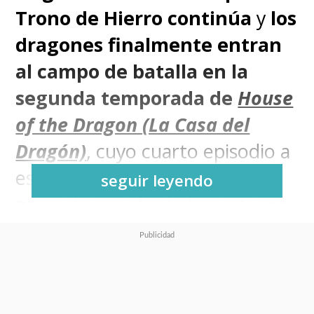
Trono de Hierro continúa
y
los
dragones finalmente entran
al campo de batalla en la
segunda temporada de
House
of the Dragon (La Casa del
Dragón)
, cuyo cuarto episodio a
estrenarse este domingo
seguir leyendo
promete ser el más importante
del actual ciclo de la precuela de
Game of Thrones
.
Tras los eventos que llevaron a