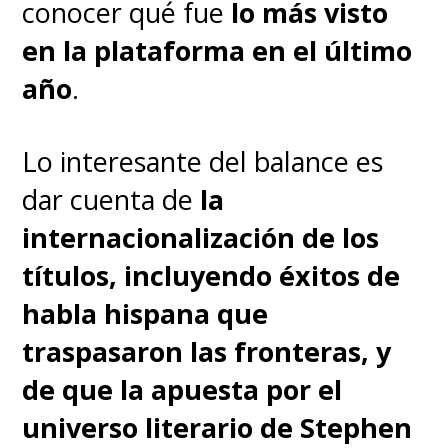
Jinete:
Daemon Targaryen
conocer qué fue
lo más visto
en la plataforma en el último
Descripción:
Conocido como el
año
.
"Anfíptero de Sangre" por su
peculiar color rojo. Caraxes es
Lo interesante del balance es
un dragón temible y curtido en
dar cuenta de
la
batalla, con un cuerpo largo y
internacionalización de los
serpentino. Su relación con
títulos, incluyendo éxitos de
Daemon es intensa y agresiva,
habla hispana que
reflejando la naturaleza belicosa
traspasaron las fronteras, y
y estratégica del príncipe. Juntos
de que la apuesta por el
forman un dúo letal en el campo
universo literario de Stephen