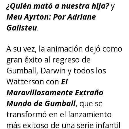
atrás, teniendo a
Marcial
posibilidad en el conflicto.
Maciel: Lobo de Dios
como la
más vista en Latinoamérica,
♦ Los dragones del Consejo
seguida de
Culiacanazo:
Verde
Herederos del Narco
,
Debanhi:
¿Quién mató a nuestra hija?
y
El
Consejo Verde -o "los
Meu Ayrton: Por Adriane
verdes"-
, alineado con la
Reina
Galisteu
.
Alicent Hightower
y el
Rey
Aegon II
, tiene
menos
A su vez, la animación dejó como
dragones
, pero poseen una
gran éxito al regreso de
ventaja significativa con el
Gumball, Darwin y todos los
dragón más grande.