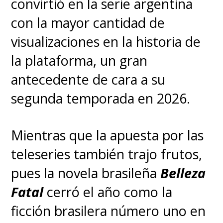
Por su parte, la coproducción
5. Moondancer
entre TNT y Flow,
Viudas
Negras: P*tas y chorras
, se
Jinete:
Lady Baela Targaryen
convirtió en la serie argentina
con la mayor cantidad de
Descripción:
Un dragón esbelto
visualizaciones en la historia de
y veloz, Moondancer está
la plataforma, un gran
vinculado a Baela, la hija de
antecedente de cara a su
Daemon. Su relación es de
segunda temporada en 2026.
armonía y reflejan una confianza
mutua, con Baela aprovechando