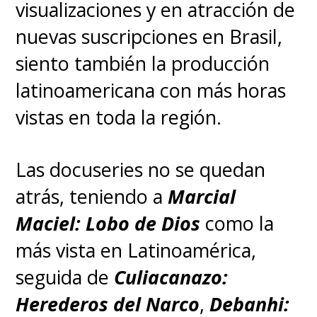
Mientras que la apuesta por las
la agilidad de Moondancer para
teleseries también trajo frutos,
misiones rápidas y sorpresivas.
pues la novela brasileña
Belleza
Fatal
cerró el año como la
Dato a saber:
Hay varios
ficción brasilera número uno en
dragones sin jinetes y tres
visualizaciones y en atracción de
huevos no eclosionados
nuevas suscripciones en Brasil,
nacidos de Syrax
, recogidos
siento también la producción
por Daemon. Estos huevos
latinoamericana con más horas
representan esperanza y futuros
vistas en toda la región.
aliados potenciales para el
Consejo Negro, añadiendo una
Las docuseries no se quedan
capa de incertidumbre y