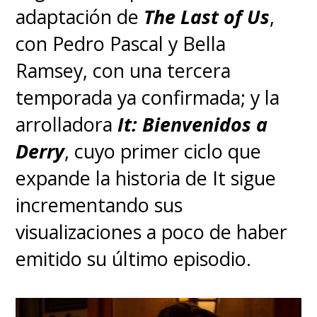
adaptación de
The Last of Us
,
con Pedro Pascal y Bella
Ramsey, con una tercera
temporada ya confirmada; y la
arrolladora
It: Bienvenidos a
3. Vermax
Derry
, cuyo primer ciclo que
expande la historia de It sigue
Jinete:
Jacaerys Velaryon
incrementando sus
visualizaciones a poco de haber
Descripción:
Un dragón color
emitido su último episodio.
verde olivo joven y enérgico,
Vermax está vinculado a
Jacaerys, el hijo mayor de