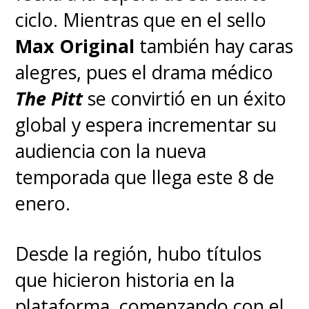
ciclo. Mientras que en el sello
Max Original
también hay caras
alegres, pues el drama médico
The Pitt
se convirtió en un éxito
global y espera incrementar su
audiencia con la nueva
temporada que llega este 8 de
enero.
4. Meleys
Desde la región, hubo títulos
que hicieron historia en la
Jinete:
Rhaenys Targaryen
plataforma, comenzando con el