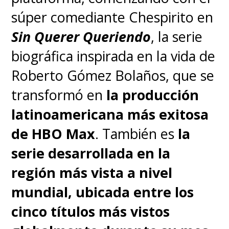
súper comediante Chespirito en
Descripción:
Conocida como
Sin Querer Queriendo
, la serie
"La Reina Roja", Meleys es un
biográfica inspirada en la vida de
dragón viejo y poderoso,
Roberto Gómez Bolaños, que se
respetado por su velocidad y
transformó en
la producción
agilidad en el aire. La conexión
latinoamericana más exitosa
entre Rhaenys y Meleys es una
de HBO Max
. También es
la
de experiencia y sabiduría,
serie desarrollada en la
aportando un equilibrio
región más vista a nivel
estratégico al Consejo Negro.
mundial, ubicada entre los
cinco títulos más vistos