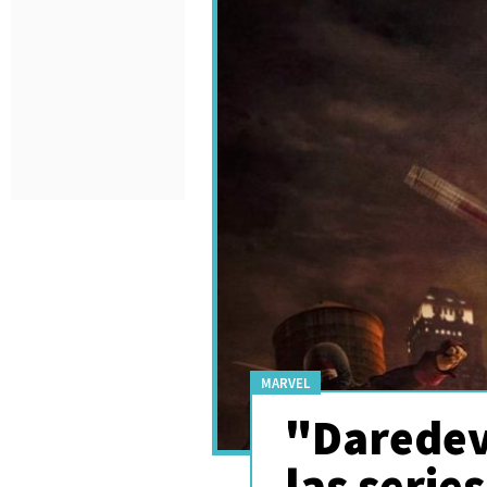
MARVEL
"Daredevi
las serie