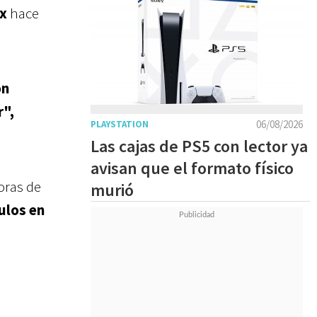
x
hace
on
r",
06/08/2026
PLAYSTATION
Las cajas de PS5 con lector ya
avisan que el formato físico
oras de
murió
tulos en