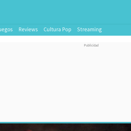
uegos
Reviews
Cultura Pop
Streaming