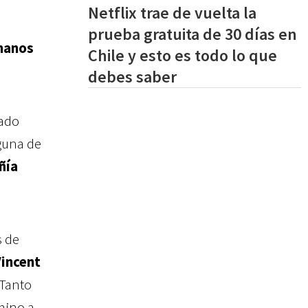
Netflix trae de vuelta la
prueba gratuita de 30 días en
 manos
Chile y esto es todo lo que
debes saber
gado
lguna de
ñía
s de
incent
 Tanto
mino a