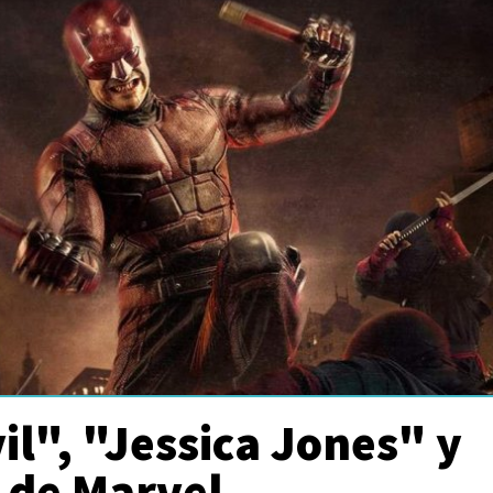
l", "Jessica Jones" y
s de Marvel