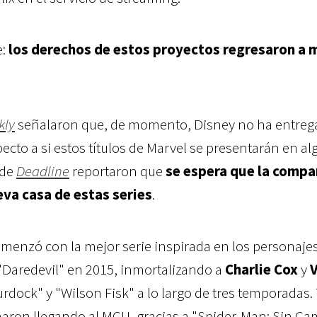
:
los derechos de estos proyectos regresaron a
kly
señalaron que, de momento, Disney no ha entre
cto a si estos títulos de Marvel se presentarán en a
sde
Deadline
reportaron que
se espera que la compa
va casa de estas series
.
comenzó con la mejor serie inspirada en los personaje
 "Daredevil" en 2015, inmortalizando a
Charlie Cox
y
V
dock" y "Wilson Fisk" a lo largo de tres temporadas.
naron llegando al MCU, gracias a "Spider-Man: Sin Ca