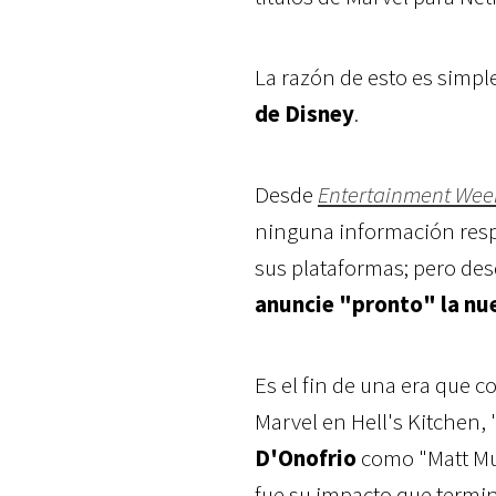
La razón de esto es simple
de Disney
.
Desde
Entertainment Wee
ninguna información respe
sus plataformas; pero de
anuncie "pronto" la nue
Es el fin de una era que 
Marvel en Hell's Kitchen,
D'Onofrio
como "Matt Mur
fue su impacto que termi