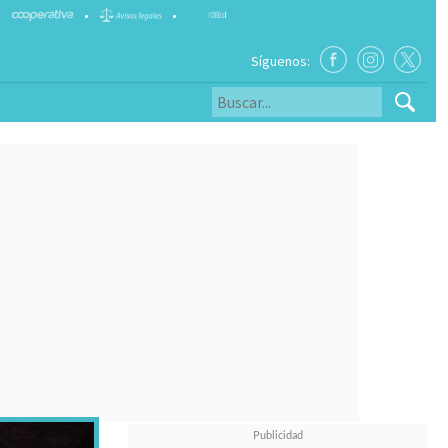
•
•
Síguenos: