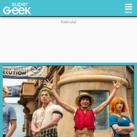
Inicio
Tecnología
Videojuegos
Reviews
Cultura Pop
Streaming
Síguenos: