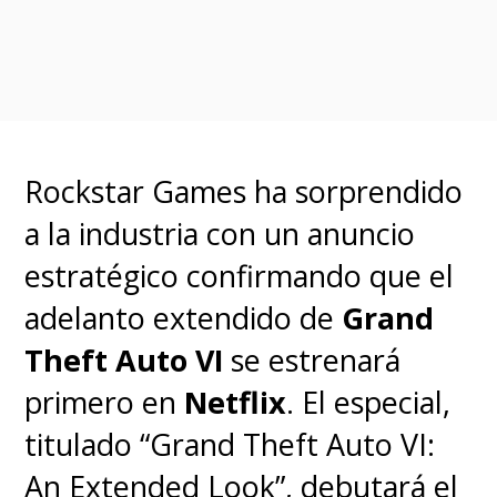
Aunque dos de las
incorporaciones más
importantes son
Joe
Manganiello
como
Mr. 0
y
a
Lera Abova
como
Miss All
Rockstar Games ha sorprendido
Sunday
, personajes claves
a la industria con un anuncio
de
Baroque Works
, la
estratégico confirmando que el
organización criminal que será
adelanto extendido de
Grand
clave en la Saga de Alabasta. El
Theft Auto VI
se estrenará
grupo criminal liderado por Mr.
primero en
Netflix
. El especial,
0 ocupa nombres en clave para
titulado “Grand Theft Auto VI:
sus principales agentes, quienes
An Extended Look”, debutará el