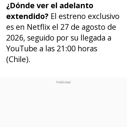
elección perfecta) es un joven
¿Dónde ver el adelanto
lleno de optimismo, entusiasmo
extendido?
El estreno exclusivo
y alegría que se lanza a surcar
es en Netflix el 27 de agosto de
los mares para cumplir su sueño
2026, seguido por su llegada a
de convertirse en el Rey de los
YouTube a las 21:00 horas
Piratas. En su viaje no solo se
(Chile).
encontrará con enemigos y
muchas voces que tratan de
destrozar sus ilusiones, sino que
también hallará compañeros
que se le unirán en una
tripulación donde todos tienen