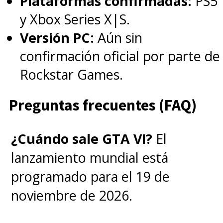
Plataformas confirmadas:
PS5
y Xbox Series X|S.
"One Piece, tal como la obra
Versión PC:
Aún sin
original, respira aventura y
confirmación oficial por parte de
entrega esa sensación
Rockstar Games.
ineludible que querer
lanzarnos a una travesía en la
Preguntas frecuentes (FAQ)
búsqueda de nuestros
sueños
", expusimos en nuestro
¿Cuándo sale GTA VI?
El
texto.
lanzamiento mundial está
programado para el 19 de
La base de la historia es la
noviembre de 2026.
misma.
Luffy
(Iñaki Godoy, una