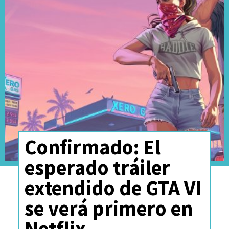
Straw Hats, our course is
set! Season 2 production
has officially wrapped,
and the Grand Line is fast
approaching! 🌊 Destiny
awaits, are you ready to
answer the call? 🏴‍☠️
Confirmado: El
pic.twitter.com/wxebRjswej
esperado tráiler
extendido de GTA VI
— ONE PIECE(ワンピース) Netflix (@onepiecenetflix)
February 4, 2025
se verá primero en
Netflix