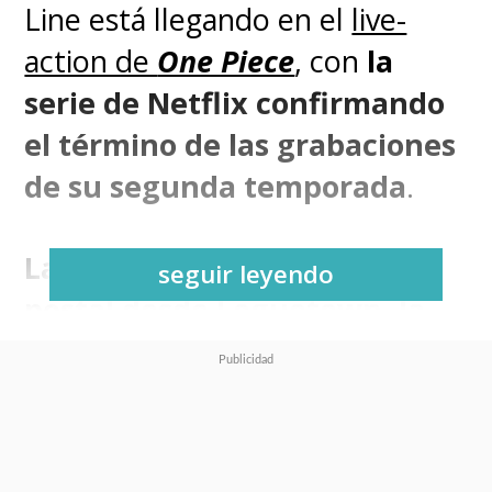
Line está llegando en el
live-
action de
One Piece
, con
la
serie de Netflix confirmando
el término de las grabaciones
de su segunda temporada
.
La noticia llega con una
seguir leyendo
postal desde Loguetown, la
última isla que los Sombrero
de Paja visitarán en el East
Blue antes de entrar al Grand
Line.
Además, es el lugar del