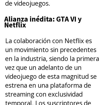
de videojuegos.
Alianza inédita: GTA VI y
Netflix
La colaboración con Netflix es
un movimiento sin precedentes
En
nuestra reseña en
en la industria, siendo la primera
SuperGeek
aseguramos que la
vez que un adelanto de un
serie live-action de
One Piece
,
videojuego de esta magnitud se
con su primera temporada,
estrena en una plataforma de
logró ser "una digna adaptación
streaming con exclusividad
de la obra de Oda al justificar su
temporal. Los suscriptores de
existencia, tomando un camino