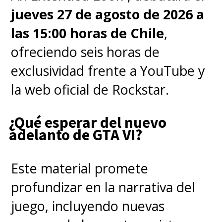
desconocen los nombres reales
jueves 27 de agosto de 2026 a
de sus compañeros. Los
las 15:00 horas de Chile
,
hombres reciben un número en
ofreciendo seis horas de
su nombre en clave, mientras
exclusividad frente a YouTube y
que las mujeres un nombre de
la web oficial de Rockstar.
día de la semana o un día
festivo.
¿Qué esperar del nuevo
adelanto de GTA VI?
Ahora, no es ningún secreto
Este material promete
que Mr. 0 en realidad es
profundizar en la narrativa del
Crocodile
, uno de los siete
juego, incluyendo nuevas
Shichibukai, piratas que trabajan