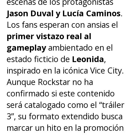
escenas de los protagonistas
para el Gobierno Mundial,
Jason Duval y Lucía Caminos
.
manejando Baroque Works
Los fans esperan con ansias el
desde las sombras.
Mientras
primer vistazo real al
que
Miss All Sunday es
gameplay
ambientado en el
realmente Nico
estado ficticio de
Leonida
,
Robin, la arqueóloga y futura
inspirado en la icónica Vice City.
integrante de la tripulación
Aunque Rockstar no ha
de los Sombrero de Paja
. Todo
confirmado si este contenido
comienza acá.
será catalogado como el “tráiler
3”, su formato extendido busca
marcar un hito en la promoción