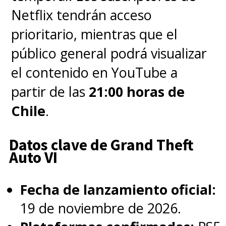
Netflix tendrán acceso
propio que la aleja de ser un
prioritario, mientras que el
mero calco de lo ya visto tanto
público general podrá visualizar
en el manga como en el anime.
el contenido en YouTube a
El gigante del streaming y
partir de las
21:00 horas de
Tomorrow Studios parecen
Chile
.
haber tomado en cuenta todas
las lecciones aprendidas con
Datos clave de Grand Theft
Cowboy Bebop
, entendiendo que
Auto VI
el espíritu de la obra no puede
Fecha de lanzamiento oficial:
perderse en la transición a un
19 de noviembre de 2026.
nuevo medio".