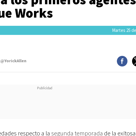
ue Works
Martes 25 de
 @YorickAllen
dades respecto a la
segunda temporada
de la exitosa