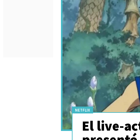
NETFLIX
El live-a
presentó 