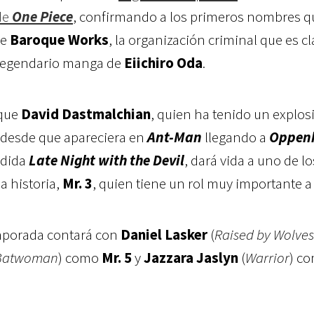
de
One Piece
, confirmando a los primeros nombres q
de
Baroque Works
, la organización criminal que es c
legendario manga de
Eiichiro Oda
.
que
David Dastmalchian
, quien ha tenido un explos
a desde que apareciera en
Ant-Man
llegando a
Oppen
udida
Late Night with the Devil
, dará vida a uno de lo
a historia,
Mr. 3
, quien tiene un rol muy importante a 
emporada contará con
Daniel Lasker
(
Raised by Wolves
Batwoman
) como
Mr. 5
y
Jazzara Jaslyn
(
Warrior
) c