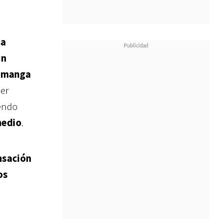
na
un
l manga
er
endo
medio
.
ensación
os