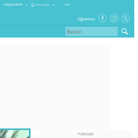
•
•
Síguenos: