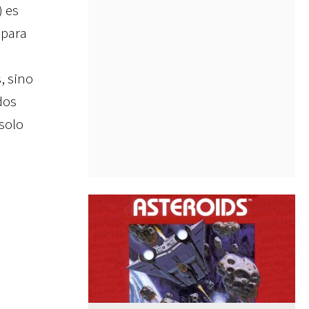
) es
 para
, sino
dos
 solo