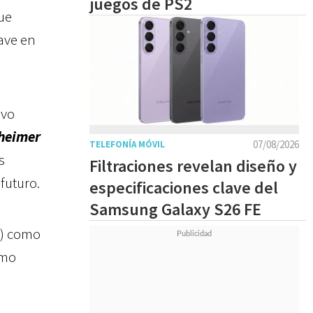
juegos de PS2
ue
lave en
ivo
heimer
07/08/2026
TELEFONÍA MÓVIL
s
Filtraciones revelan diseño y
futuro.
especificaciones clave del
Samsung Galaxy S26 FE
) como
omo