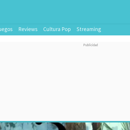
uegos
Reviews
Cultura Pop
Streaming