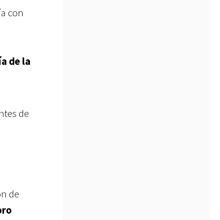
ía con
a de la
ntes de
ón de
oro