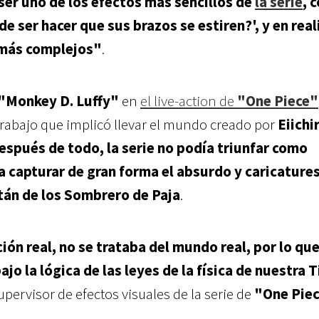
er uno de los efectos más sencillos de
la serie
, 
ede ser hacer que sus brazos se estiren?', y en rea
s más complejos"
.
"Monkey D. Luffy"
en
el live-action de
"One Piece"
 trabajo que implicó llevar el mundo creado por
Eiichi
espués de todo, la serie no podía triunfar como
a capturar de gran forma el absurdo y caricature
tán de los Sombrero de Paja
.
ción real, no se trataba del mundo real, por lo que
jo la lógica de las leyes de la física de nuestra T
supervisor de efectos visuales de la serie de
"One Pie