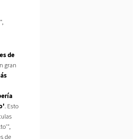
",
es de
n gran
más
bería
o'
. Esto
culas
to'",
s de