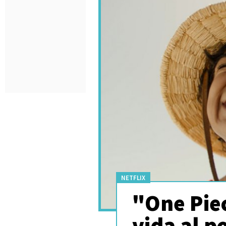
NETFLIX
"One Piec
vida al p