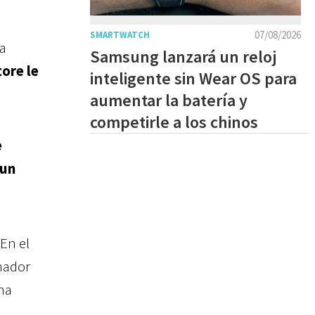
07/08/2026
SMARTWATCH
la
Samsung lanzará un reloj
tore le
inteligente sin Wear OS para
aumentar la batería y
competirle a los chinos
e
 un
 En el
imador
na