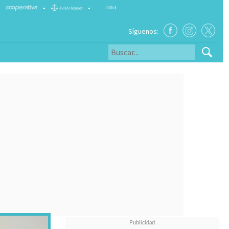
•
•
Síguenos: