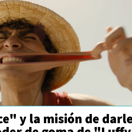
e" y la misión de darl
oder de goma de "Luff