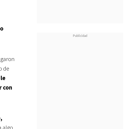
do
egaron
o de
 le
r con
,
 algo