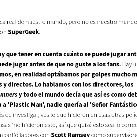
ica real de nuestro mundo, pero no es nuestro mundo
con
SuperGeek
.
ay que tener en cuenta cuánto se puede jugar ant
ede jugar antes de que no guste a los fans.
Hay u
os, en realidad optábamos por golpes mucho 
s y directos.
Lo hablamos con los directores, los
unners
y todo el mundo decía que así es como de
 a 'Plastic Man', nadie quería al 'Señor Fantástic
s de investigar, ves lo que hicieron en esas otras pelí
sas 'no hicieron esto, así que quizá esto sea lo correc
ompartió labores con
Scott Ramsey
como supervisore