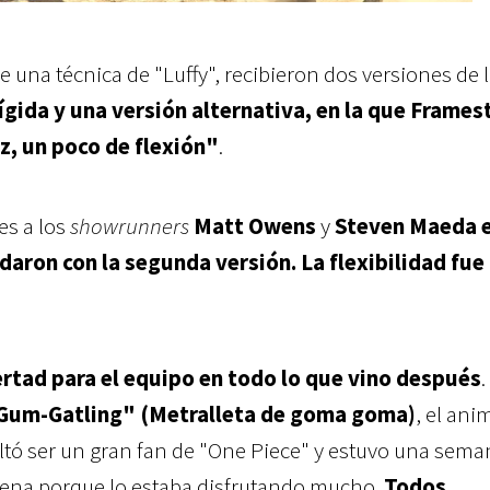
e una técnica de "Luffy", recibieron dos versiones de 
ígida y una versión alternativa, en la que Frames
z, un poco de flexión"
.
s a los
showrunners
Matt Owens
y
Steven Maeda 
ron con la segunda versión. La flexibilidad fue
rtad para el equipo en todo lo que vino después
.
um-Gatling" (Metralleta de goma goma)
, el an
ltó ser un gran fan de "One Piece" y estuvo una sema
cena porque lo estaba disfrutando mucho.
Todos,