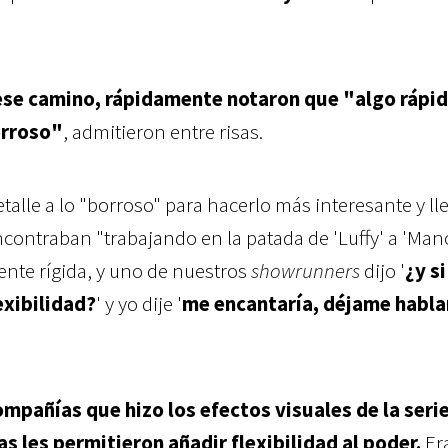
 ese camino, rápidamente notaron que "algo rápi
orroso"
, admitieron entre risas.
alle a lo "borroso" para hacerlo más interesante y ll
ncontraban "trabajando en la patada de 'Luffy' a 'Man
nte rígida, y uno de nuestros
showrunners
dijo '
¿y si
exibilidad?
' y yo dije '
me encantaría, déjame habla
ompañías que hizo los efectos visuales de la serie
s les permitieron añadir flexibilidad al poder.
Era