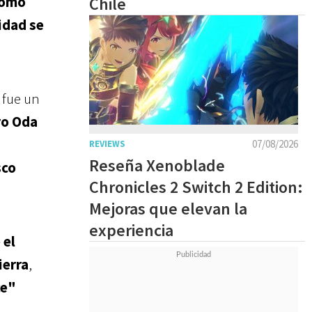
como
Chile
lidad se
fue un
ro Oda
07/08/2026
REVIEWS
Reseña Xenoblade
sco
Chronicles 2 Switch 2 Edition:
Mejoras que elevan la
experiencia
 el
ierra
,
ce"