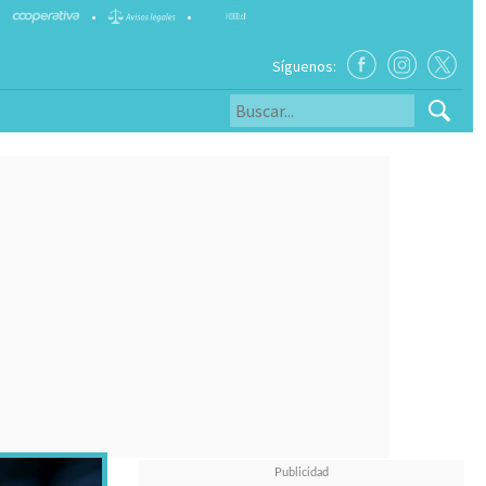
•
•
Síguenos: