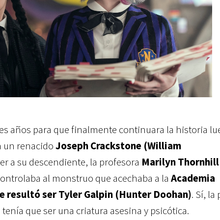
res años para que finalmente continuara la historia l
a un renacido
Joseph Crackstone (William
ner a su descendiente, la profesora
Marilyn Thornhill
controlaba al monstruo que acechaba a la
Academia
 resultó ser Tyler Galpin (Hunter Doohan)
. Sí, l
enía que ser una criatura asesina y psicótica.