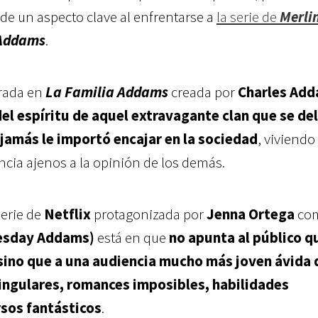
de un aspecto clave al enfrentarse a
la serie de
Merli
 Addams
.
irada en
La Familia Addams
creada por
Charles Ad
el espíritu de aquel extravagante clan que se de
 jamás le importó encajar en la sociedad
, viviendo
cia ajenos a la opinión de los demás.
serie de
Netflix
protagonizada por
Jenna Ortega
co
esday Addams)
está en que
no apunta al público q
 sino que a una audiencia mucho más joven ávida 
ingulares, romances imposibles, habilidades
rsos fantásticos
.