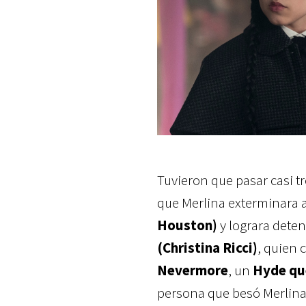
Tuvieron que pasar casi t
que Merlina exterminara 
Houston)
y lograra dete
(Christina Ricci)
, quien 
Nevermore
, un
Hyde que
persona que besó Merlina t