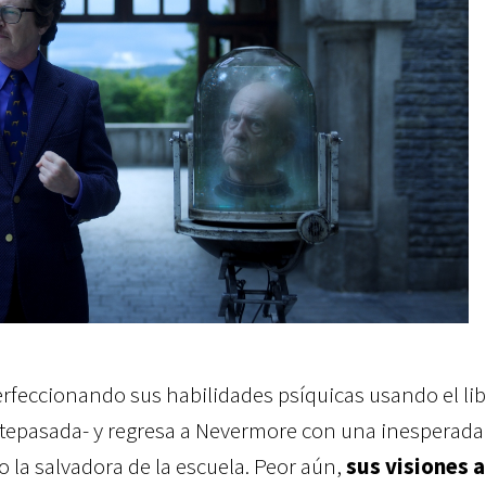
rfeccionando sus habilidades psíquicas usando el lib
tepasada- y regresa a Nevermore con una inesperada
la salvadora de la escuela. Peor aún,
sus visiones 