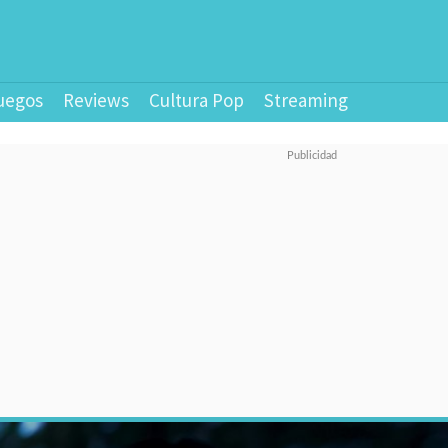
uegos
Reviews
Cultura Pop
Streaming