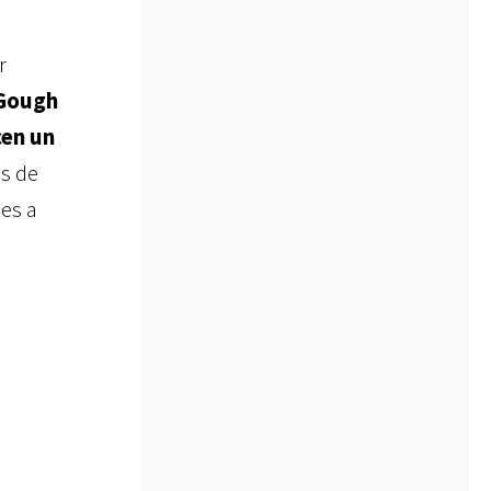
r
 Gough
cen un
és de
nes a