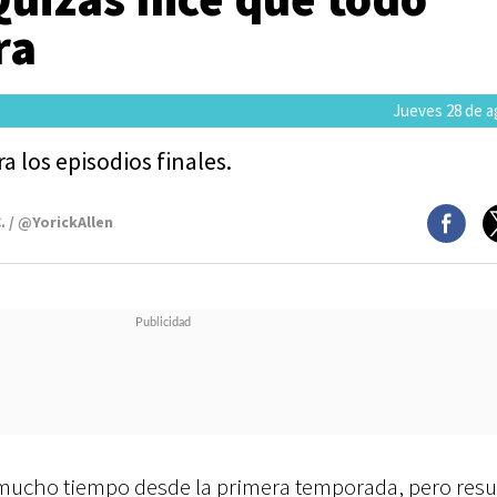
ra
Jueves 28 de a
 los episodios finales.
. / @YorickAllen
ucho tiempo desde la primera temporada, pero resu