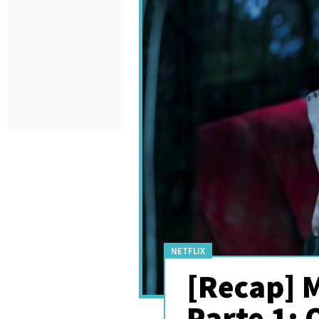
NETFLIX
[Recap] M
Parte 1: 