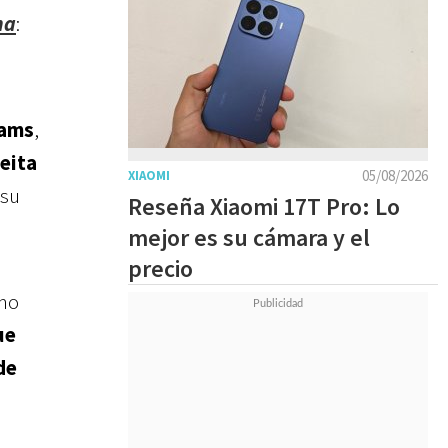
na
:
dams
,
leita
05/08/2026
XIAOMI
 su
Reseña Xiaomi 17T Pro: Lo
mejor es su cámara y el
precio
mo
ue
de