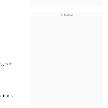
uego de
a primera