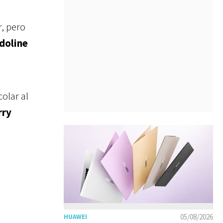
, pero
doline
olar al
rry
05/08/2026
HUAWEI