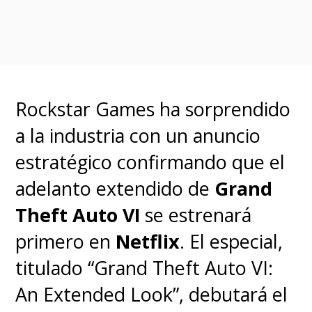
Ahí también conoce y termina
involucrándose con la abogada
Rockstar Games ha sorprendido
"Hong Cha-young" (Jeon Yeo-
a la industria con un anuncio
been)
, una mujer con una
estratégico confirmando que el
personalidad extrovertida que
adelanto extendido de
Grand
está dispuesta a realizar
Theft Auto VI
se estrenará
cualquier cosa con tal de ganar
primero en
Netflix
. El especial,
una causa judicial.
titulado “Grand Theft Auto VI:
An Extended Look”, debutará el