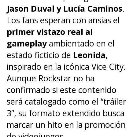
Jun-woo" (Ok Taec-yeon)
, un
Jason Duval y Lucía Caminos
.
inteligente y trabajador pasante
Los fans esperan con ansias el
de primer año de derecho en la
primer vistazo real al
firma. Deben estar atentos a
gameplay
ambientado en el
este carismático y extravagante
estado ficticio de
Leonida
,
personaje, porque los dejará
inspirado en la icónica Vice City.
marcando ocupado.
Aunque Rockstar no ha
confirmado si este contenido
Mientras que
"Jang Han-seo"
será catalogado como el “tráiler
(Kwak Dong-yeon)
, el joven
3”, su formato extendido busca
presidente de "Babel Group". Es
marcar un hito en la promoción
hombre con un lado loco y sin
de videojuegos.