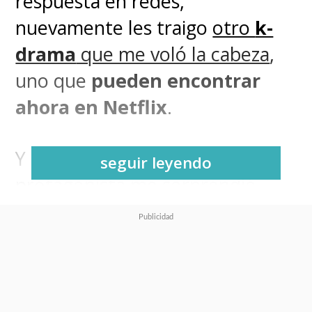
respuesta en redes,
nuevamente les traigo
otro
k-
drama
que me voló la cabeza
,
uno que
pueden encontrar
ahora en Netflix
.
Y debo confesar que el
seguir leyendo
protagonista me sorprendió
gratamente.
Song Joong-ki
es
un actor y presentador de
televisión surcoreano que se
hizo conocido en su país por la