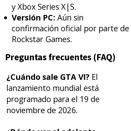
y Xbox Series X|S.
hombro con hombro para
Versión PC:
Aún sin
hacer sufrir a los
confirmación oficial por parte de
protagonistas con sus
Rockstar Games.
fechorías
.
Preguntas frecuentes (FAQ)
¿Cuándo sale GTA VI?
El
lanzamiento mundial está
programado para el 19 de
noviembre de 2026.