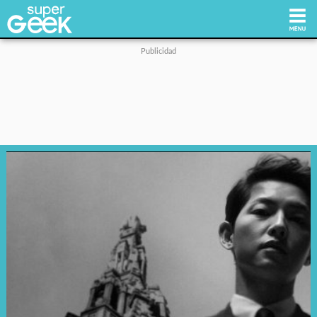
Inicio
Tecnología
Videojuegos
Reviews
Cultura Pop
Streaming
Síguenos: