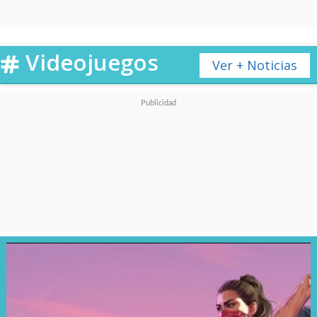
conocí y me enamoré de su
actuación
(
jeje
).
Videojuegos
Ver + Noticias
La serie, que combina drama y
thriller, sigue la historia de
"Park Joo-hyung" (Joong-ki).
Siendo niño, viajó a Italia
después de ser adoptado por
"Don Fabio", jefe de la mafia
"Cassano". Allí fue
rebautizado como "Vincenzo"
y se convirtió en un abogado