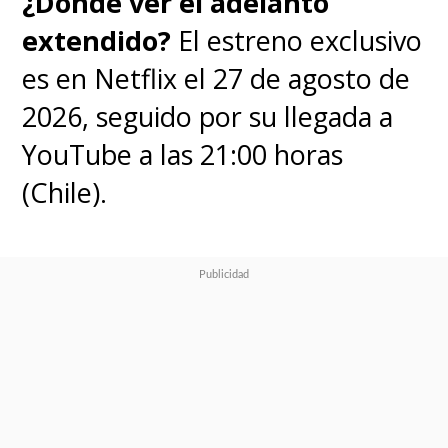
¿Dónde ver el adelanto
extendido?
El estreno exclusivo
La serie tiene de todo. Drama,
es en Netflix el 27 de agosto de
conflictos, una corrupción
2026, seguido por su llegada a
horrible, peleas de poder,
YouTube a las 21:00 horas
asesinatos, y un largo etcétera.
(Chile).
Pero también nos muestra lo
bueno del ser humano y, lo más
importante,
la colaboración y
la amistad que puede lograr
grandes cosas si nos unimos
por una causa en común y