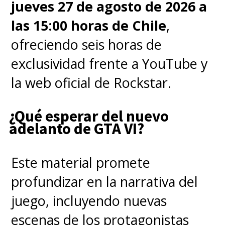
Luego de que "Vincenzo" y el
jueves 27 de agosto de 2026 a
padre de "Cha-young" son
las 15:00 horas de Chile
,
atacados por involucrarse en un
ofreciendo seis horas de
caso, se unen para llevar al
exclusividad frente a YouTube y
grupo "Babel" y sus integrantes
la web oficial de Rockstar.
a la justicia.
Poco a poco,
¿Qué esperar del nuevo
"Vincenzo" se enamora de
adelanto de GTA VI?
ella y logra traer la justicia
social a su manera. Y sí, A SU
Este material promete
MANERA
.
profundizar en la narrativa del
juego, incluyendo nuevas
Por otro lado, tenemos a
"Jang
escenas de los protagonistas