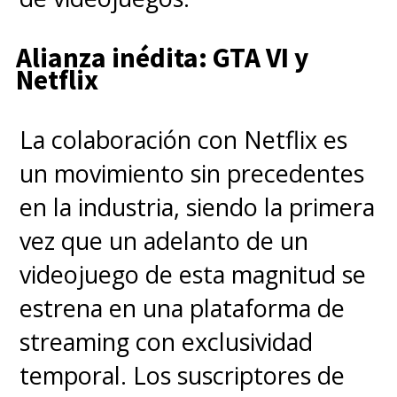
sentido de conciencia que está
obsesionado con ganar, usando
Alianza inédita: GTA VI y
Netflix
la tiranía y los abusos de poder
para obtener lo que quiere,
La colaboración con Netflix es
convirtiéndose en uno de los
un movimiento sin precedentes
objetivos de "Vincenzo
en la industria, siendo la primera
Cassano".
vez que un adelanto de un
videojuego de esta magnitud se
Otros dos personajes que no
estrena en una plataforma de
pueden quedar atrás son
"Han
streaming con exclusividad
Seung-hyuk" (Jo Han-chul)
,
temporal. Los suscriptores de
abogado del bufete más