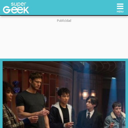
Inicio
Tecnología
Videojuegos
Reviews
Cultura Pop
Streaming
Síguenos: