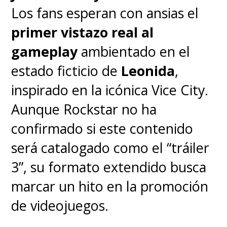
Los fans esperan con ansias el
primer vistazo real al
gameplay
ambientado en el
estado ficticio de
Leonida
,
inspirado en la icónica Vice City.
Aunque Rockstar no ha
Por ahora, pueden revivir las
confirmado si este contenido
primeras tres temporadas en
será catalogado como el “tráiler
Netflix
o leer los cómics de
3”, su formato extendido busca
Way y Bá a la espera del
marcar un hito en la promoción
último ciclo.
de videojuegos.