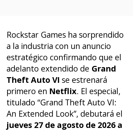
nuevos enemigos que quieren
borrarlos de la existencia,
pero ¿cómo se enfrentarán a
Rockstar Games ha sorprendido
ellos sin sus poderes? ¿Y los
a la industria con un anuncio
hermanos los recuperarán
estratégico confirmando que el
algún día?
adelanto extendido de
Grand
Castañeda, que interpreta a
Theft Auto VI
se estrenará
Diego Hargreeves
, describió el
primero en
Netflix
. El especial,
último ciclo como su
titulado “Grand Theft Auto VI:
"temporada favorita"
;
An Extended Look”, debutará el
mientras que Raver-Lampman,
jueves 27 de agosto de 2026 a