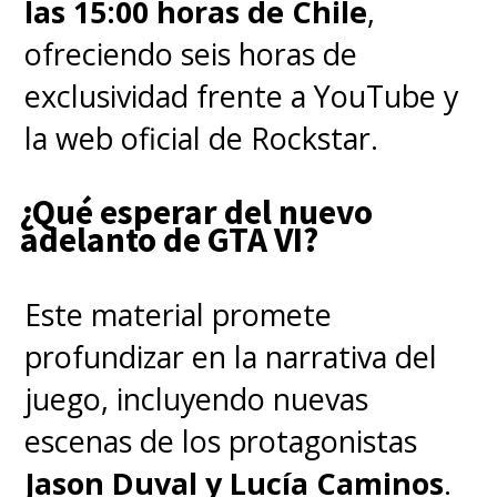
que interpreta a Allison
las 15:00 horas de Chile
,
Hargreeves, anticipó que los
ofreciendo seis horas de
capítulos finales están cargados
exclusividad frente a YouTube y
"de las clásicas tonterías y
la web oficial de Rockstar.
travesuras familiares de la
¿Qué esperar del nuevo
Academia Umbrella que uno
adelanto de GTA VI?
siempre espera con ganas.
Hay
nuevos personajes y villanos
Este material promete
increíbles que son
profundizar en la narrativa del
sumamente fascinantes
".
juego, incluyendo nuevas
escenas de los protagonistas
Jason Duval y Lucía Caminos
.