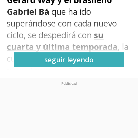
Gabriel Bá
que ha ido
superándose con cada nuevo
ciclo, se despedirá con
su
cuarta y última temporada
, la
cual fijó su estreno en
Netflix
seguir leyendo
para el próximo
8 de agosto
.
Es que toda historia tiene un
final, y aquella no es la
excepción con los
hermanos
Hargreeves
.
La serie