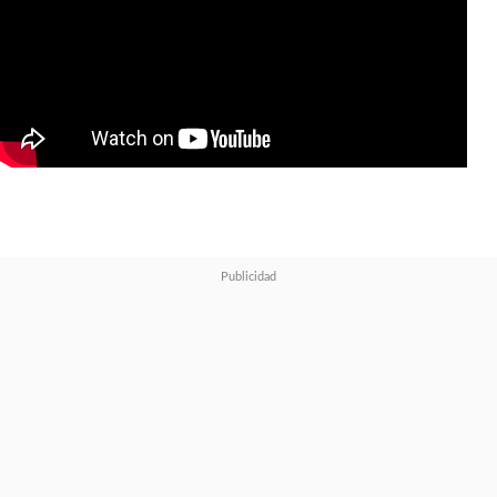
gracias, hice lo mejor que
pude"
, responde Maggie entre
risas.
Manteniendo el tono de la obra
original,
la Biblia y sus
múltiples historias siguen
siendo la gran fuente de
inspiración para el desarrollo
y creación de "Good Omens",
y esta nueva temporada no es
la excepción
.