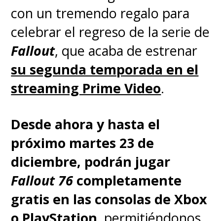
pantalla algo que tuviste en
con un tremendo regalo para
mente por tanto tiempo.
Lo
celebrar el regreso de la serie de
que es genial es que en esta
Fallout
, que acaba de estrenar
temporada no tuvimos eso,
su segunda temporada en el
no sabíamos lo que pasaba
streaming Prime Video
.
por la cabeza de Neil Gaiman
y John Finnermore, por lo que
Desde ahora y hasta el
fue muy interesante
", admitió
próximo martes 23 de
Service.
diciembre, podrán jugar
Fallout 76
completamente
En la primera entrega, Maggie y
gratis en las consolas de Xbox
Nina tuvieron un veloz paso por
o PlayStation
, permitiéndonos