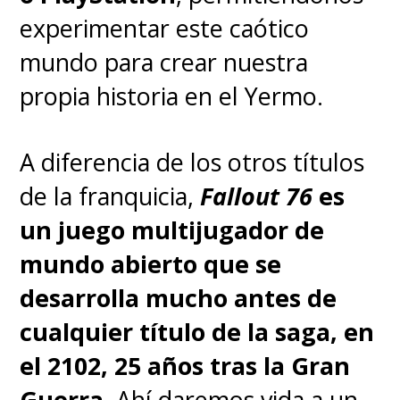
algunos episodios como
monjas
experimentar este caótico
satánicas de la Orden de las
mundo para crear nuestra
Parlanchinas de San Beryl
,
propia historia en el Yermo.
donde interpretaron a las
hermanas "
Theresa Garrulous
"
A diferencia de los otros títulos
y "
Mary Loquacious
",
de la franquicia,
Fallout 76
es
respectivamente, y fueron parte
un juego multijugador de
del momento en el que se
mundo abierto que se
produjo la confusión (y hasta,
desarrolla mucho antes de
quizás, fueron las culpables) de
cualquier título de la saga, en
la entrega del pequeño
el 2102, 25 años tras la Gran
Anticristo a sus padres
Guerra
. Ahí daremos vida a un