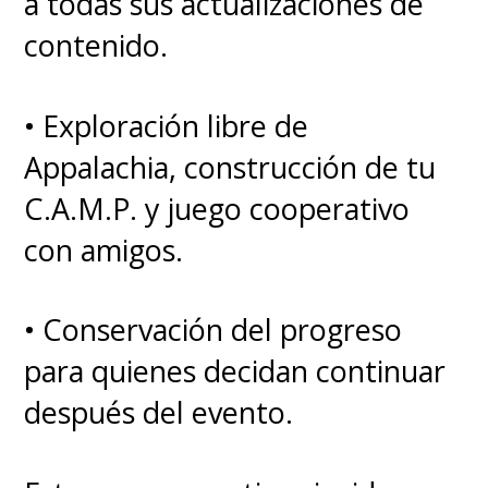
a todas sus actualizaciones de
Mientras que en esta
contenido.
oportunidad,
son sus propios
personajes, prácticamente,
• Exploración libre de
protagonistas secundarias de
Appalachia, construcción de tu
la serie
.
C.A.M.P. y juego cooperativo
con amigos.
"
Honestamente, se siente
realmente extraordinario
• Conservación del progreso
tener la posibilidad de
para quienes decidan continuar
explorar dos aristas
después del evento.
completamente diferentes