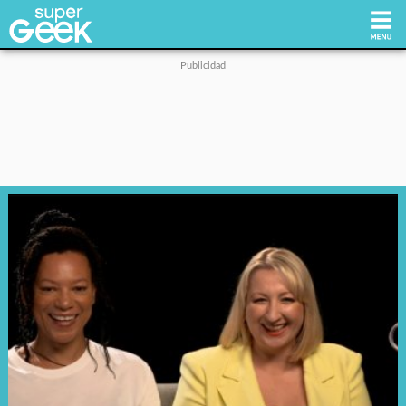
Inicio
Tecnología
Videojuegos
Reviews
Cultura Pop
Streaming
Síguenos: