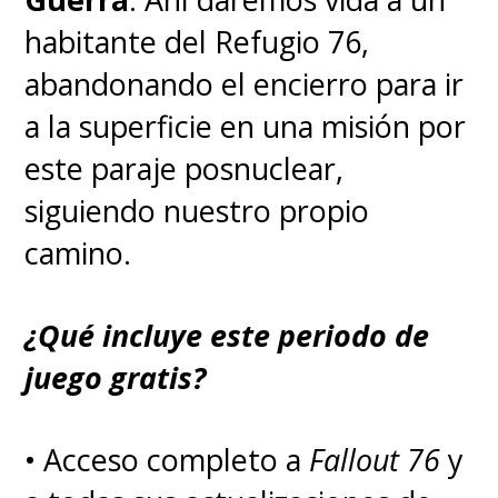
terrenales, pero,
habitante del Refugio 76,
desgraciadamente,
no gozaron
abandonando el encierro para ir
de mucho tiempo en pantalla
a la superficie en una misión por
ni tuvieron muchos diálogos.
este paraje posnuclear,
siguiendo nuestro propio
camino.
¿Qué incluye este periodo de
juego gratis?
• Acceso completo a
Fallout 76
y