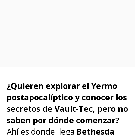
¿Quieren explorar el Yermo
"Anteriormente (la temporada
postapocalíptico y conocer los
uno) fue admirable porque ya
secretos de Vault-Tec, pero no
sabíamos cómo era la historia y
saben por dónde comenzar?
era muy emocionante ver en
Ahí es donde llega
Bethesda