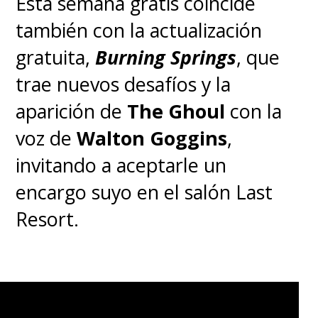
Esta semana gratis coincide
del mágico universo de 'Good
también con la actualización
Omens'
. Es realmente
gratuita,
Burning Springs
, que
encantador y, egoístamente, es
trae nuevos desafíos y la
muy agradable ir a que me
aparición de
The Ghoul
con la
maquillen en vez de tener un
voz de
Walton Goggins
,
montón de pelo en la cara",
invitando a aceptarle un
respondió Maggie sobre la
encargo suyo en el salón Last
oportunidad de participar en
Resort.
ambas temporadas.
"Pero te quedaba muy bien"
,
bromea Nina.
"Gracias,