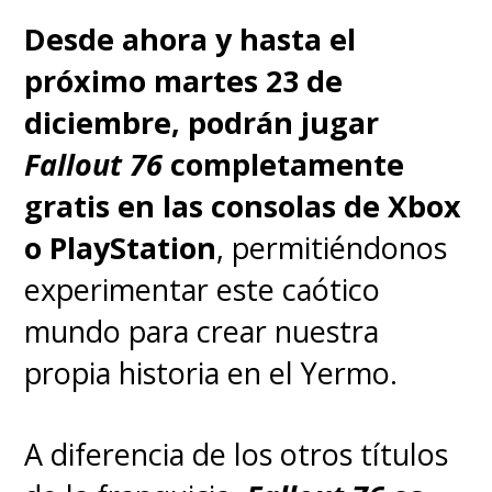
Desde ahora y hasta el
próximo martes 23 de
Para refrescar la historia, las
diciembre, podrán jugar
dos películas anteriores de
Fallout 76
completamente
Sayen
pueden verse en Prime
gratis en las consolas de Xbox
Video.
o PlayStation
, permitiéndonos
experimentar este caótico
mundo para crear nuestra
propia historia en el Yermo.
A diferencia de los otros títulos