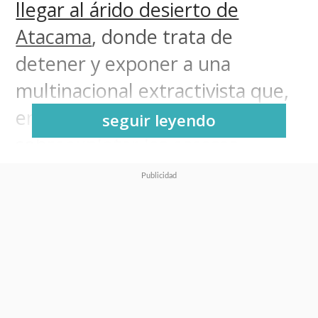
llegar al árido desierto de
Atacama
, donde trata de
detener y exponer a una
multinacional extractivista que,
en breves palabras, solo quiere
seguir leyendo
sobreexplotar las escasas
reservas de agua del norte,
al
fin llega el desenlace de esta
historia
.
Sayen: La Cazadora
, la última
parte de la trilogía, tiene a