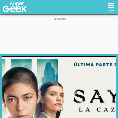
Inicio
Tecnología
Videojuegos
Reviews
Cultura Pop
Streaming
Síguenos: