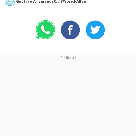
Gustavo Arismendi C. / @YorickAllen