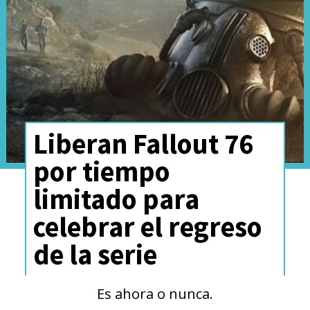
Liberan Fallout 76
El día elegido para el estreno
por tiempo
de la conclusión de la historia
limitado para
será el viernes 26 de abril en
celebrar el regreso
Prime Video, y estará
de la serie
disponible en más de 240
países y territorios a nivel
Es ahora o nunca.