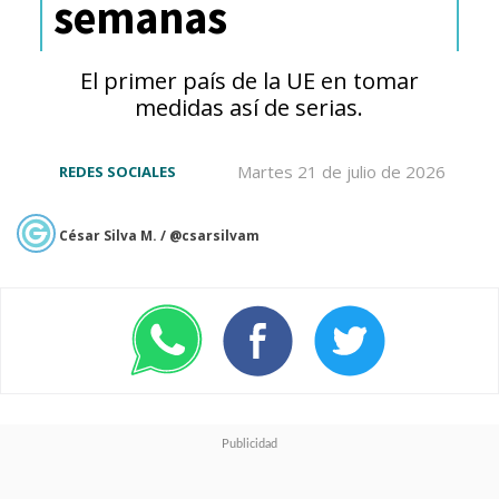
semanas
Innovación en la socialización
online
El primer país de la UE en tomar
medidas así de serias.
Discord continúa evolucionando
sus herramientas de
Martes 21 de julio de 2026
REDES SOCIALES
comunicación, integrando
mejoras en canales de voz,
César Silva M. / @csarsilvam
video de alta definición y
funciones de audio espacial
.
Con el modo Living Room, la
plataforma refuerza su objetivo
de ser un espacio digital donde
los usuarios no solo