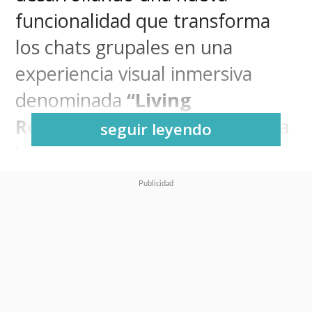
funcionalidad que transforma
los chats grupales en una
experiencia visual inmersiva
denominada
“Living
Room”,
un modo que permite a
seguir leyendo
los participantes aparecer
distribuidos en un espacio
virtual compartido,
dejando
atrás el formato tradicional
de mosaicos estáticos
para
fomentar una interacción más
natural y social dentro de la