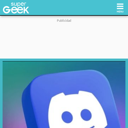
Inicio
Tecnología
Videojuegos
Reviews
Cultura Pop
Streaming
Síguenos: