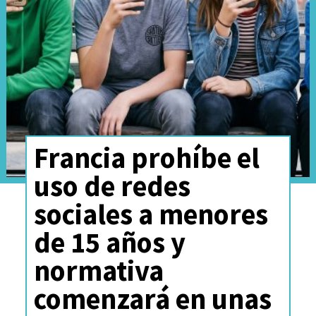
layout for voice channels.
You'll be able to switch
the default view of
people in your voice chat
into Living Room mode,
Francia prohíbe el
which displays everyone
uso de redes
in different seats.
sociales a menores
pic.twitter.com/Pn0mPCvqlS
de 15 años y
normativa
— Discord Previews (@DiscordPreviews)
June 22, 2026
comenzará en unas