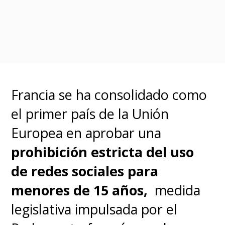
¿Cuándo estará disponible?
Actualmente se encuentra en
fase de pruebas (beta) y no
cuenta con una fecha de
lanzamiento oficial confirmada.
Francia se ha consolidado como
¿Reemplazará a la vista de
el primer país de la Unión
mosaicos?
Se espera que sea
una opción adicional para
Europea en aprobar una
mejorar la inmersión en las
prohibición estricta del uso
llamadas grupales.
de redes sociales para
menores de 15 años,
medida
¿Cuándo llegará esta
legislativa impulsada por el
actualización?