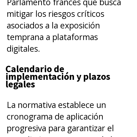
Parlamento francés que busca
mitigar los riesgos críticos
Actualmente, el modo
“Living
asociados a la exposición
Room”
se encuentra en una
temprana a plataformas
etapa experimental. Discord aún
digitales.
no ha confirmado una fecha de
lanzamiento global, ya que el
Calendario de
despliegue final dependerá de
implementación y plazos
los resultados de las pruebas
legales
técnicas y del feedback recibido
La normativa establece un
por parte de la comunidad de
cronograma de aplicación
usuarios.
progresiva para garantizar el