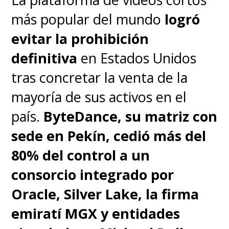
esto que han
"amenazado"
con
más popular del mundo
logró
eliminar las canciones de sus
evitar la prohibición
artistas -lo que, en honor a la
definitiva
en Estados Unidos
verdad, es un fraseo dramático
tras concretar la venta de la
para decir que no realizarán un
mayoría de sus activos en el
nuevo acuerdo comercial- de la
país.
ByteDance, su matriz con
plataforma si ésta no cumple las
sede en Pekín, cedió más del
condiciones establecidas,
a
80% del control a un
pesar de que esto no solo va a
consorcio integrado por
perjudicará a las partes
Oracle, Silver Lake, la firma
involucradas sino también al
emiratí MGX y entidades
usuario final de la app.