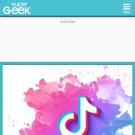
Inicio
Tecnología
Videojuegos
Reviews
Cultura Pop
Streaming
Síguenos: