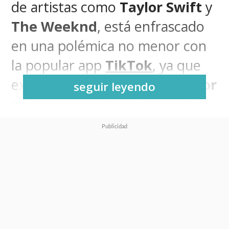
de artistas como
Taylor Swift
y
The Weeknd
, está enfrascado
en una polémica no menor con
la popular app
TikTok
, ya que
exigen a la plataforma
un mejor
seguir leyendo
pago por uso de los derechos
de sus artistas y protección
contra el contenido generado
por inteligencia artificial (IA)
,
algo que se ha hecho
tremendamente popular en
dicha red.