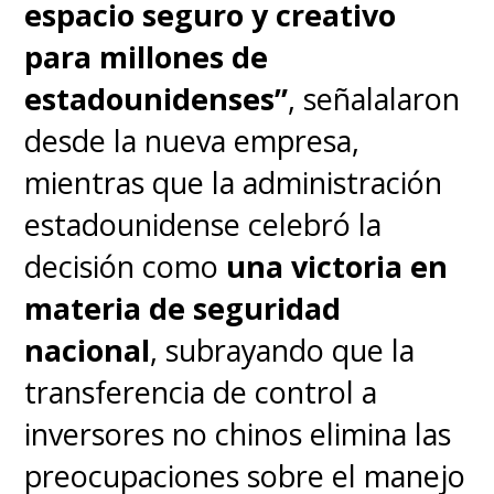
pic.twitter.com/Lhluz1ez5H
espacio seguro y creativo
para millones de
— Universal Music Group (@UMG)
January 31, 2024
estadounidenses”
, señalalaron
desde la nueva empresa,
mientras que la administración
estadounidense celebró la
decisión como
una victoria en
materia de seguridad
nacional
, subrayando que la
transferencia de control a
inversores no chinos elimina las
preocupaciones sobre el manejo