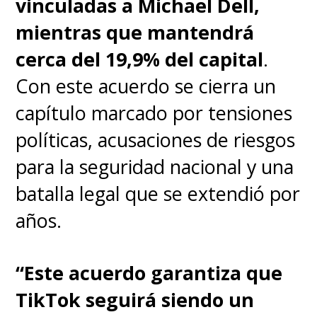
vinculadas a Michael Dell,
mientras que mantendrá
Our core mission is
cerca del 19,9% del capital
.
simple: to help our artists
Con este acuerdo se cierra un
& songwriters attain their
capítulo marcado por tensiones
greatest creative and
políticas, acusaciones de riesgos
commercial potential,
para la seguridad nacional y una
which is why we must call
batalla legal que se extendió por
time out on TikTok.
años.
Learn More:
“Este acuerdo garantiza que
https://t.co/yJDQ7FdgNc
TikTok seguirá siendo un