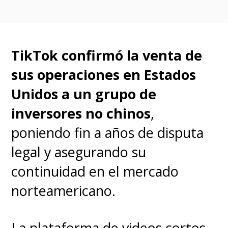
inteligencia artificial y por las
cuales los artistas no reciben
compensación.
TikTok confirmó la venta de
sus operaciones en Estados
Por último,
UGM dice que
Unidos a un grupo de
TikTok no está haciendo
inversores no chinos
,
ningún esfuerzo por eliminar
poniendo fin a años de disputa
el contenido que infringe los
legal y asegurando su
derechos de autor
(por
continuidad en el mercado
supuesto, refiriéndose
norteamericano.
exclusivamente a la música
distribuida bajo su sello) y es por
La plataforma de videos cortos