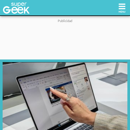
Inicio
Tecnología
Videojuegos
Reviews
Cultura Pop
Streaming
Síguenos: