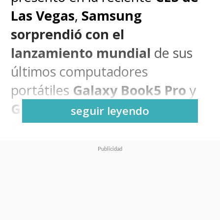
Las Vegas
,
Samsung
sorprendió con el
lanzamiento mundial
de sus
últimos computadores
portátiles
Galaxy Book5 Pro
y
Galaxy Book5 360
, los que
seguir leyendo
estrenan funcionalidades
basadas en la Inteligencia
Artificial que se apoyan en la
potencia de su hardware.
Y los elegidos para ser el