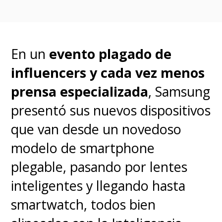
información entre ellos, lo que
va en directo beneficio de la
productividad ya que permite
En un
evento plagado de
trabajar un archivo en
influencers y cada vez menos
diferentes equipos.
prensa especializada
, Samsung
presentó sus nuevos dispositivos
Aún
no hay fecha disponible
que van desde un novedoso
ni tampoco precios
, pero ya
modelo de smartphone
tenemos la confirmación que
plegable, pasando por lentes
la serie Galaxy Book5
inteligentes y llegando hasta
aterrizará muy pronto en
smartwatch, todos bien
nuestro país.