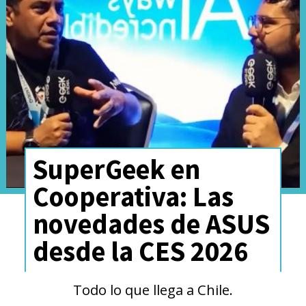
SuperGeek en
Cooperativa: Las
novedades de ASUS
Aunque todavía no se ha
desde la CES 2026
confirmado el precio exacto ni la
fecha global de lanzamiento,
Todo lo que llega a Chile.
ASUS
indica que las gafas