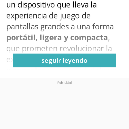
un dispositivo que lleva la
experiencia de juego de
pantallas grandes a una forma
portátil, ligera y compacta
,
que prometen revolucionar la
experiencia de juego de
PC
seguir leyendo
y
consolas
sin necesidad de una
pantalla tradicional
.
Las denominadas
ROG XREAL
R1
se caracterizan por tener una
pantalla
micro-OLED Full HD