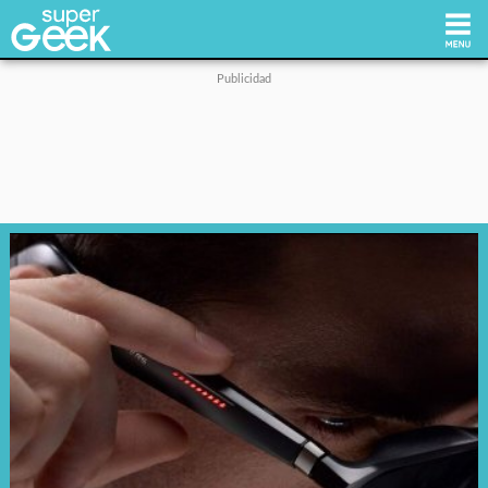
Inicio
Tecnología
Videojuegos
Reviews
Cultura Pop
Streaming
Síguenos: