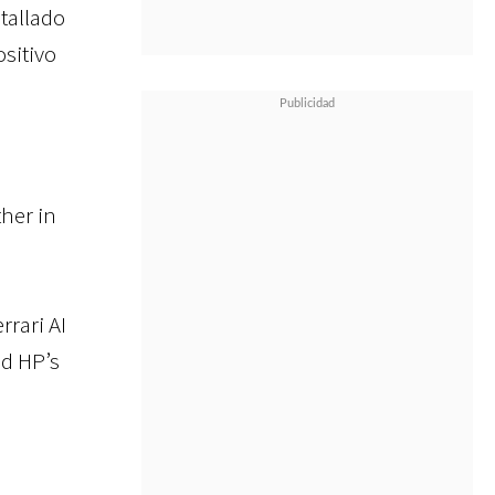
tallado
sitivo
her in
rrari AI
nd HP’s