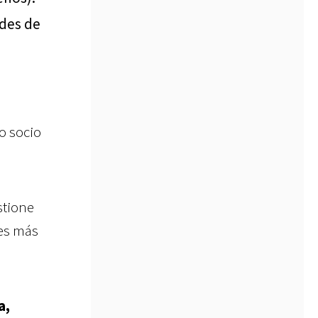
des de
o socio
stione
les más
a,