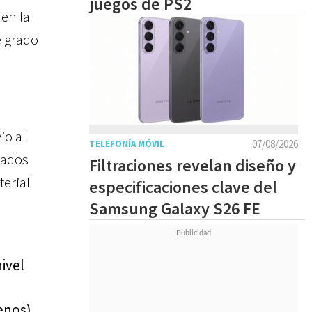
juegos de PS2
 en la
e grado
io al
07/08/2026
TELEFONÍA MÓVIL
irados
Filtraciones revelan diseño y
terial
especificaciones clave del
Samsung Galaxy S26 FE
ivel
enos).