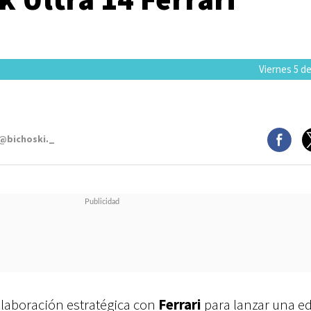
Viernes 5 de
 @bichoski._
laboración estratégica con
Ferrari
para lanzar una e