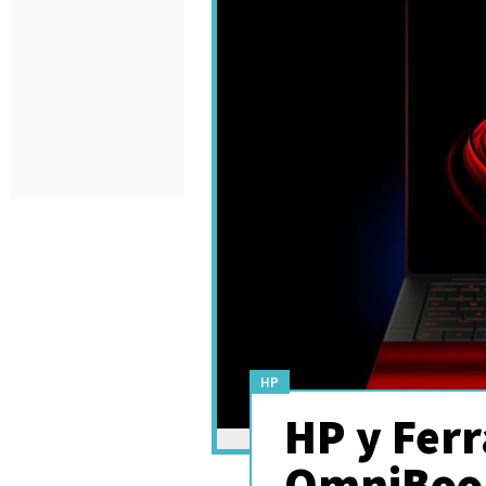
HP
HP y Ferr
OmniBook