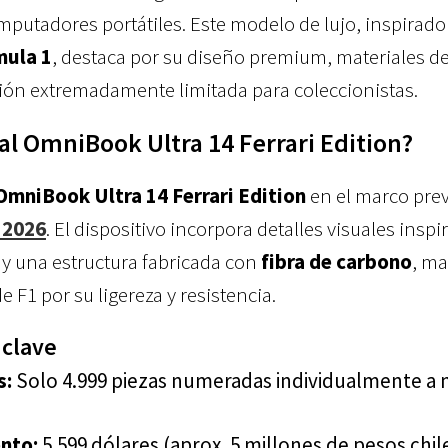
mputadores portátiles. Este modelo de lujo, inspirado
mula 1
, destaca por su diseño premium, materiales d
ión extremadamente limitada para coleccionistas.
al OmniBook Ultra 14 Ferrari Edition?
OmniBook Ultra 14 Ferrari Edition
en el marco prev
 2026
. El dispositivo incorpora detalles visuales insp
y una estructura fabricada con
fibra de carbono
, ma
 F1 por su ligereza y resistencia.
 clave
s:
Solo 4.999 piezas numeradas individualmente a n
nto:
5.599 dólares (aprox. 5 millones de pesos chil