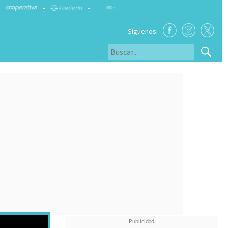
•
•
Síguenos: