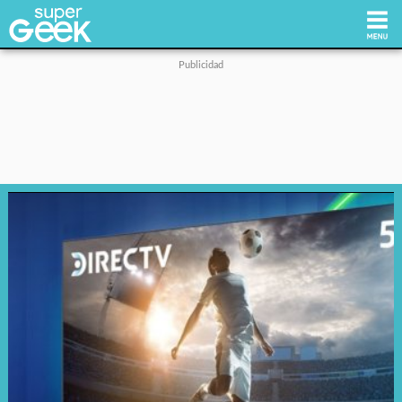
Inicio
Tecnología
Videojuegos
Reviews
Cultura Pop
Streaming
Síguenos: