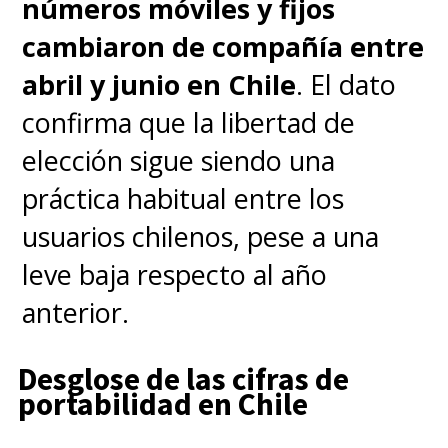
números móviles y fijos
demand
puesto que
la
cambiaron de compañía entre
integración nativa entre su
abril y junio en Chile
. El dato
propio hardware y software
confirma que la libertad de
permite una optimización de
elección sigue siendo una
rendimiento muy superior
,
práctica habitual entre los
asegurando que la navegación,
usuarios chilenos, pese a una
el cambio de canales y la fluidez
leve baja respecto al año
del contenido en vivo funcionen
anterior.
con una velocidad impecable.
Desglose de las cifras de
portabilidad en Chile
De momento, estos Smart TV