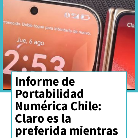
fanáticos del fútbol un acceso
inmediato y sin fricciones a la
máxima cita deportiva con la
más alta calidad de imagen y
sonido, sin depender de
múltiples suscripciones.
Informe de
Portabilidad
Numérica Chile:
Claro es la
preferida mientras