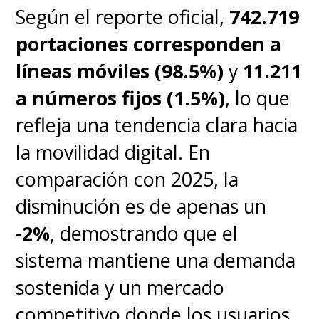
estarán disponibles solo en
Según el reporte oficial,
742.719
Argentina
y dependerá del
portaciones corresponden a
éxito para lanzarse en otros
líneas móviles (98.5%)
y
11.211
países de la región donde
a números fijos (1.5%)
, lo que
DIRECTV opera, como en Chile.
refleja una tendencia clara hacia
Para que se vayan haciendo una
la movilidad digital. En
idea, el precio del televisor es de
comparación con 2025, la
$550.000 pesos argentinos
, lo
disminución es de apenas un
que equivale
-2%
, demostrando que el
aproximadamente a 360 mil
sistema mantiene una demanda
pesos chilenos.
sostenida y un mercado
competitivo donde los usuarios