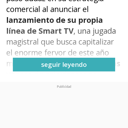
comercial al anunciar el
lanzamiento de su propia
línea de Smart TV
, una jugada
magistral que busca capitalizar
el enorme fervor de este año
mundialista. Históricament
e, las
seguir leyendo
ventas de televisores se
disparan drásticamente
durante los meses previos a la
Copa del Mundo
y la compañía
ha elegido este momento