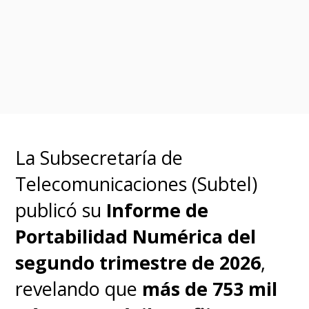
cada uno, soporte Dolby y
ecualizador integrado.
Más allá de la fiebre por el
Mundial, esta inmersión en el
competitivo mercado
La Subsecretaría de
tecnológico responde a una
Telecomunicaciones (Subtel)
visión a largo plazo para
publicó su
Informe de
fidelizar y expandir su base
Portabilidad Numérica del
de usuarios frente a la
segundo trimestre de 2026
,
competencia de otras
revelando que
más de 753 mil
plataformas on-