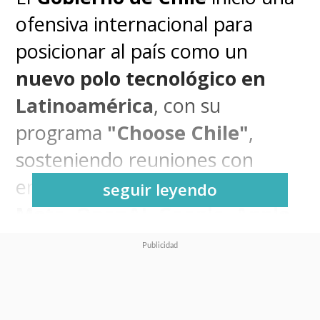
ofensiva internacional para
posicionar al país como un
nuevo polo tecnológico en
Latinoamérica
, con su
programa
"Choose Chile"
,
sosteniendo reuniones con
empresas como
seguir leyendo
Meta, OpenAI, Google, Apple,
Salesforce y NVIDIA
, con el
objetivo de atraer inversiones
ligadas al desarrollo de