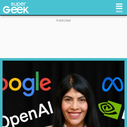
Inicio
Tecnología
Videojuegos
Reviews
Cultura Pop
Streaming
Síguenos: