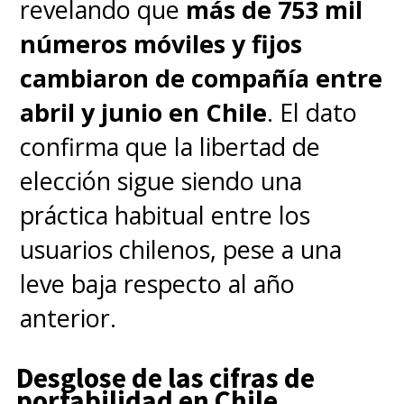
revelando que
más de 753 mil
del mundo, siendo ícono en IA y
números móviles y fijos
teniendo una
capitalización en
cambiaron de compañía entre
el mercado de 5 billones de
abril y junio en Chile
. El dato
dólares
(aproximadamente
confirma que la libertad de
unos
4.452.350.000 pesos
elección sigue siendo una
chilenos).
práctica habitual entre los
usuarios chilenos, pese a una
leve baja respecto al año
anterior.
Desglose de las cifras de
portabilidad en Chile