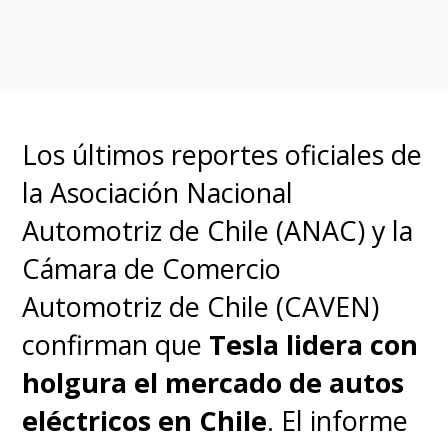
el Max alcanza
835,
y gracias a
su sistema de alto voltaje, el SU7
Max puede recuperar
669
kilómetros en solo 15 minutos
Los últimos reportes oficiales de
de carga.
la Asociación Nacional
Automotriz de Chile (ANAC) y la
El vehículo integra un sistema
Cámara de Comercio
de conducción asistida
Automotriz de Chile (CAVEN)
impulsado por un chip
confirman que
Tesla lidera con
Snapdragon y un computador
holgura el mercado de autos
dedicado, con
25 funciones de
eléctricos en Chile
. El informe
seguridad
, nueve airbags y un