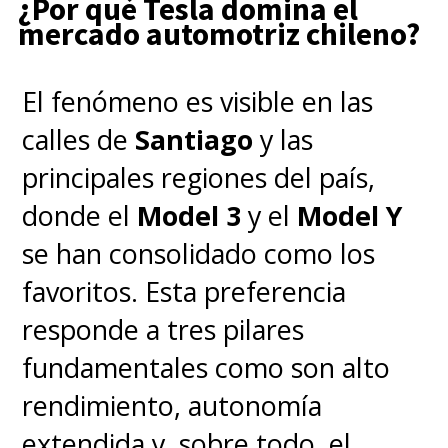
¿Por qué Tesla domina el
mercado automotriz chileno?
un SUV de alto rendimiento con
990 caballos de fuerza
y una
El fenómeno es visible en las
autonomía estimada de
704
calles de
Santiago
y las
kilómetros
, ampliando su
principales regiones del país,
apuesta por competir
donde el
Model 3
y el
Model Y
directamente con Tesla, BYD y
se han consolidado como los
otras marcas chinas que
favoritos. Esta preferencia
dominan el mercado eléctrico.
responde a tres pilares
fundamentales como son alto
rendimiento, autonomía
extendida y, sobre todo, el