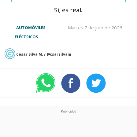
traseros pueden reclinarse
Sí, es real.
hasta una posición de “gravedad
cero”, mientras que la versión
Martes 7 de julio de 2026
AUTOMÓVILES
ELÉCTRICOS
Max añade un
techo de cristal
con oscurecimiento
César Silva M. / @csarsilvam
automático.