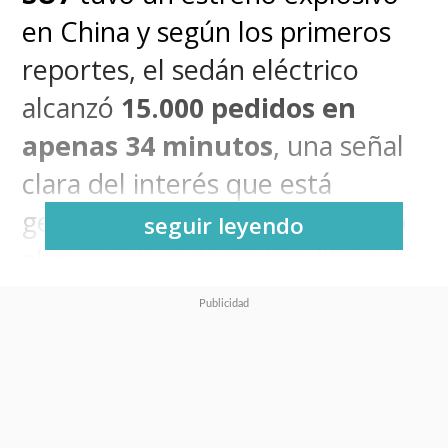
en China y según los primeros
reportes, el sedán eléctrico
alcanzó
15.000 pedidos en
apenas 34 minutos
, una señal
clara del interés que está
generando la marca en su salto
seguir leyendo
al mercado automotriz. "En solo
34 minutos, 15.000 personas
hicieron su pedido” , detalla el
comunicado, marcando uno de
los lanzamientos más rápidos y