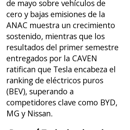
de mayo sobre vehículos de
chasis reforzado. A eso se
cero y bajas emisiones de la
suman detalles pensados para la
ANAC muestra un crecimiento
experiencia diaria: un
mini
sostenido, mientras que los
refrigerador de 4,4 litros
, un
resultados del primer semestre
sistema de sonido con
hasta 25
entregados por la CAVEN
parlantes y Dolby Atmos
, y
ratifican que Tesla encabeza el
conectividad
5G + Wi-Fi 7
.
ranking de eléctricos puros
(BEV), superando a
Pero ojo que el no será el único
competidores clave como BYD,
movimiento de Xiaomi en el
MG y Nissan.
segmento puesto que la
compañía ya prepara el
YU7 GT
,