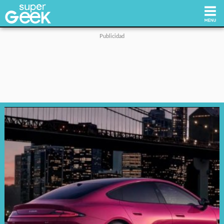
Inicio
Tecnología
Videojuegos
Reviews
Cultura Pop
Streaming
Síguenos: