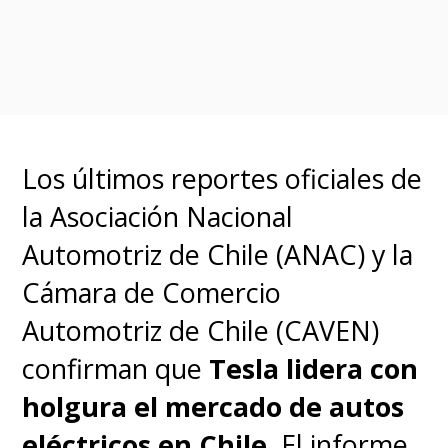
5 minutos
e incluso Dongfeng
asegura que su tecnología
puede ofrecer
“1 segundo de
carga para 2,5 km de rango”
,
acercando la experiencia de
Los últimos reportes oficiales de
recarga a la conveniencia de
la Asociación Nacional
llenar un tanque de gasolina.
Automotriz de Chile (ANAC) y la
Cámara de Comercio
Además, la plataforma incluye
Automotriz de Chile (CAVEN)
funciones de
carga
confirman que
Tesla lidera con
automatizada y pago sin
holgura el mercado de autos
contacto
, junto con sistemas de
eléctricos en Chile
. El informe