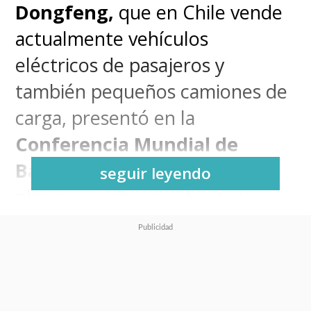
Dongfeng,
que en Chile vende
actualmente vehículos
eléctricos de pasajeros y
también pequeños camiones de
carga, presentó en la
Conferencia Mundial de
Baterías de Potencia 2025
su
seguir leyendo
plan más ambicioso hasta la
fecha y que viene a solucionar
uno de los inconvenientes que
presentan los automóviles
eléctricos: la batería.