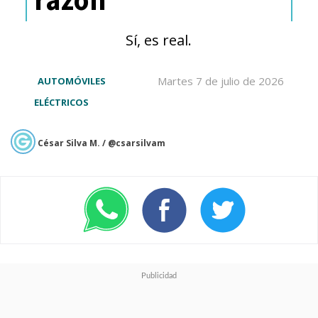
condiciones. En pruebas de
seguridad térmica, la celda
Sí, es real.
resistió hasta
170°C
, muy por
encima del estándar nacional
Martes 7 de julio de 2026
AUTOMÓVILES
ELÉCTRICOS
chino de 130°C.
César Silva M. / @csarsilvam