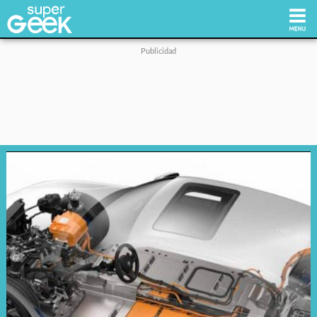
Inicio
Tecnología
Videojuegos
Reviews
Cultura Pop
Streaming
Síguenos: