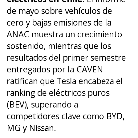
seguridad como resistencia de
de mayo sobre vehículos de
1.500 J a impactos
y un sistema
cero y bajas emisiones de la
de alerta temprana de fuga
ANAC muestra un crecimiento
térmica con 48 horas de
sostenido, mientras que los
anticipación. La versión de
resultados del primer semestre
carga ultrarrápida de la
entregados por la CAVEN
batería está programada para
ratifican que Tesla encabeza el
pruebas piloto en diciembre
ranking de eléctricos puros
de 2027
, mientras que ya se
(BEV), superando a
investiga una evolución hacia
competidores clave como BYD,
baterías de sulfuro totalmente
MG y Nissan.
sólidas con densidad de
500