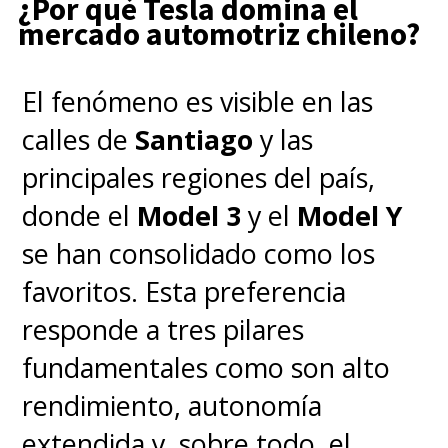
¿Por qué Tesla domina el
golpe de efecto para posicionar
mercado automotriz chileno?
a Chery como rival de NIO y BYD
El fenómeno es visible en las
en el segmento eléctrico, se
calles de
Santiago
y las
convirtió en un
viral global
. Las
principales regiones del país,
imágenes del SUV deslizándose
donde el
Model 3
y el
Model Y
por la escalera circularon en
se han consolidado como los
redes sociales con comentarios
favoritos. Esta preferencia
irónicos y memes que
responde a tres pilares
comparaban el intento con un
fundamentales como son alto
videojuego mal ejecutado. En
rendimiento, autonomía
vez de consolidar su narrativa de
extendida y, sobre todo, el
“innovación eléctrica china”,