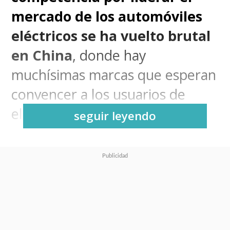
mercado de los automóviles
eléctricos se ha vuelto brutal
en China
, donde hay
muchísimas marcas que esperan
convencer a los usuarios de
elegir uno de sus modelos.
seguir leyendo
Y es en esa dinámica es en la
que algunos fabricantes planean
asombrosas pruebas que
buscan demostrar los avances
en este ámbito
y que le