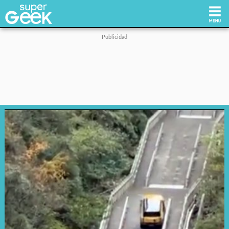
Inicio
Tecnología
Videojuegos
Reviews
Cultura Pop
Streaming
Síguenos: