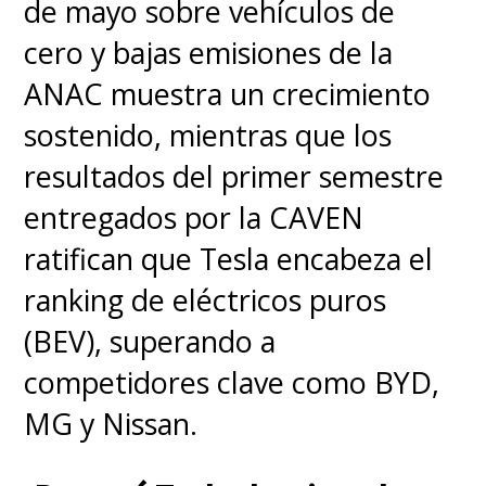
de mayo sobre vehículos de
cero y bajas emisiones de la
ANAC muestra un crecimiento
Ver esta publicación en Instagram
sostenido, mientras que los
resultados del primer semestre
entregados por la CAVEN
ratifican que Tesla encabeza el
ranking de eléctricos puros
(BEV), superando a
Una publicación compartida por @drivegreen_livegreen
competidores clave como BYD,
MG y Nissan.
El episodio, que debía ser un