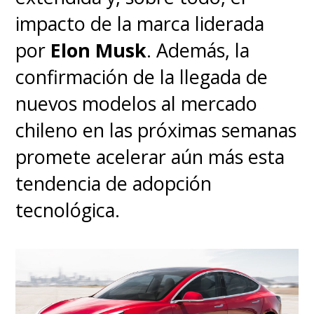
impacto de la marca liderada
Chery
reforzó la percepción de
por
Elon Musk
. Además, la
improvisación y falta de rigor
confirmación de la llegada de
técnico.
nuevos modelos al mercado
El
Chery Fulwin X3L
,
chileno en las próximas semanas
presentado en septiembre de
promete acelerar aún más esta
2025, es un SUV eléctrico de
tendencia de adopción
autonomía extendida con motor
tecnológica.
1.5 litros, batería de 33,7 kWh y
versiones de tracción trasera o
total. Su variante más potente