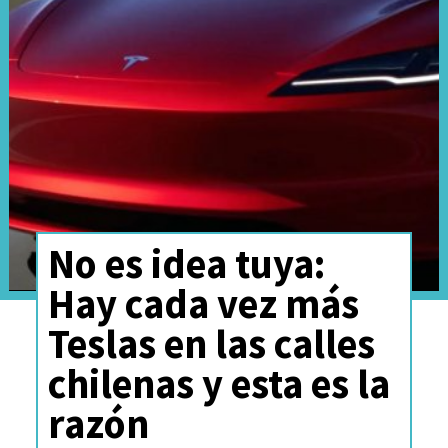
Sí, porque Chery llevó a su
No es idea tuya:
nuevo
SUV eléctrico
Hay cada vez más
todoterreno Fulwin X3L
a la
Teslas en las calles
misma locación, con la promesa
chilenas y esta es la
de
demostrar potencia,
razón
agarre y autonomía
, pero el