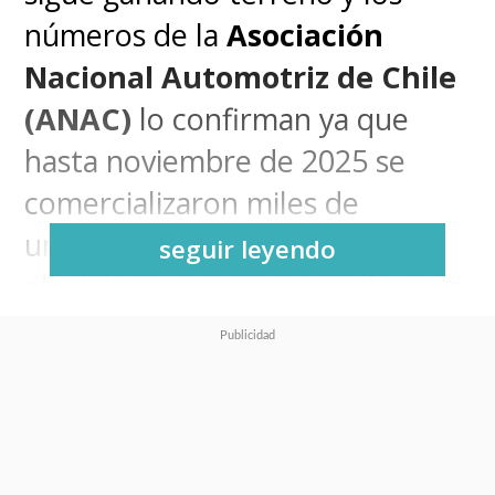
números de la
Asociación
Nacional Automotriz de Chile
(ANAC)
lo confirman ya que
hasta noviembre de 2025 se
comercializaron miles de
unidades de vehículos 100%
seguir leyendo
eléctricos, con un mercado cada
vez más competitivo y diverso.
El gran protagonista del año ha
sido el
Volvo EX30
, que se
consolidó como el
auto