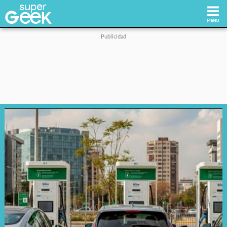
Inicio
Tecnología
Videojuegos
Reviews
Cultura Pop
Streaming
Síguenos: