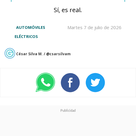
Sí, es real.
Este es el listado de los más
vendidos:
Martes 7 de julio de 2026
AUTOMÓVILES
ELÉCTRICOS
1.- Volvo EX30
César Silva M. / @csarsilvam
2.- Tesla Model Y
3.- Tesla Model 3
4.- Renault Kwid E-Tech