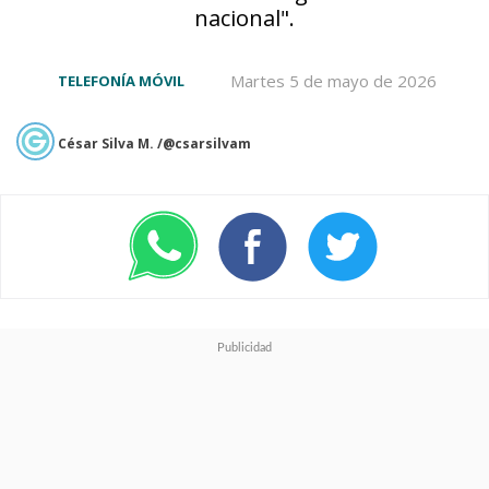
conectividad empresarial y
nacional".
soluciones basadas en
Martes 5 de mayo de 2026
TELEFONÍA MÓVIL
inteligencia artificial
, que
requieren redes de alta
César Silva M. /@csarsilvam
capacidad y baja latencia, todo
en beneficio completo de los
usuarios.