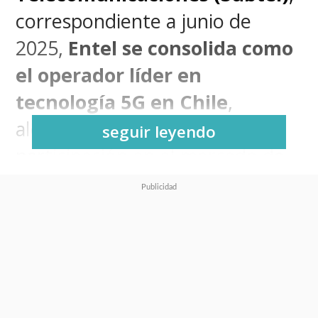
correspondiente a junio de
2025,
Entel se consolida como
el operador líder en
tecnología 5G en Chile
,
alcanzando un 40,7% de
seguir leyendo
participación en el mercado de
conexiones móviles de quinta
generación
.
El crecimiento sostenido de
Entel en el segmento 5G
responde a una
estrategia