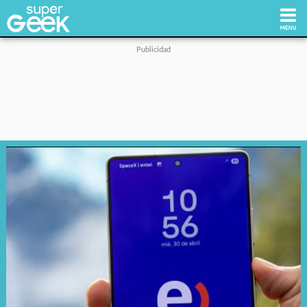
Inicio
Tecnología
Videojuegos
Reviews
Cultura Pop
Streaming
Síguenos: