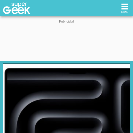
Inicio
Tecnología
Videojuegos
Reviews
Cultura Pop
Streaming
Síguenos: