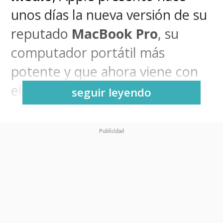
unos días la nueva versión de su
reputado
MacBook Pro
, su
computador portátil más
potente y que ahora viene con
el chip M5, también parte de
seguir leyendo
estos nuevos lanzamientos.
El MacBook Pro M5
mantiene
el diseño de generaciones
anteriores, pero incorpora
mejoras sustanciales en
rendimiento gráfico,