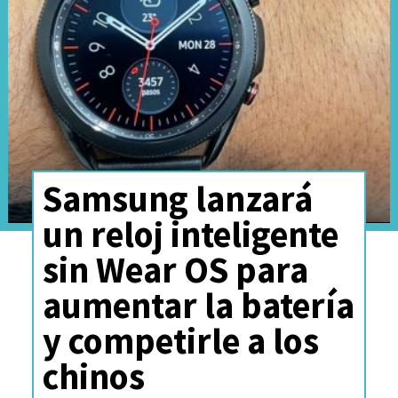
personalizarse
con opciones de
memoria de hasta 32GB,
opciones de almacenamiento de
hasta 4TB, pantalla
nanotexturizada y adaptador de
Samsung lanzará
corriente de 96W,
pudiendo
llegar hasta la friolera de
un reloj inteligente
$4.104.490
. Estará disponible en
sin Wear OS para
Chile en las próximas semanas.
aumentar la batería
y competirle a los
chinos