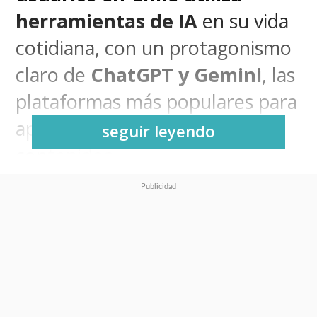
herramientas de IA
en su vida
cotidiana, con un protagonismo
claro de
ChatGPT y Gemini
, las
plataformas más populares para
aprender, trabajar y crear
seguir leyendo
contenidos.
Los usos más frecuentes son la
búsqueda y síntesis de
información (41%)
, la
redacción de textos (39%)
y la
generación de ideas o