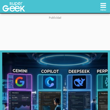
Inicio
Tecnología
Videojuegos
Reviews
Cultura Pop
Streaming
Síguenos: