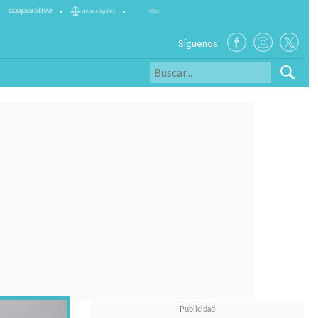
•
•
Síguenos: