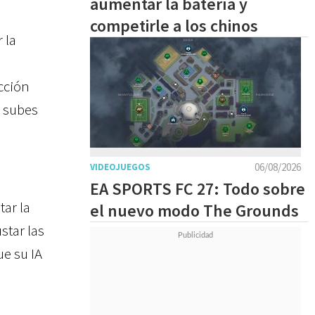
aumentar la batería y
competirle a los chinos
 la
cción
e subes
06/08/2026
VIDEOJUEGOS
EA SPORTS FC 27: Todo sobre
tar la
el nuevo modo The Grounds
star las
ue su IA