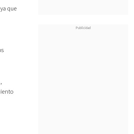
 ya que
os
,
miento