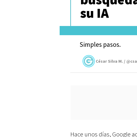
su IA
Simples pasos.
César Silva M. / @cs
Hace unos días, Google ac