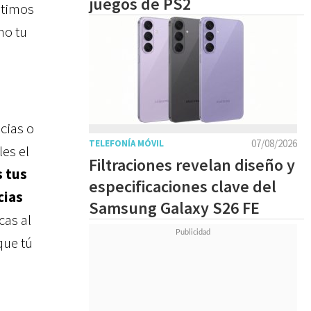
juegos de PS2
últimos
o tu
cias o
07/08/2026
TELEFONÍA MÓVIL
es el
Filtraciones revelan diseño y
 tus
especificaciones clave del
cias
Samsung Galaxy S26 FE
cas al
que tú