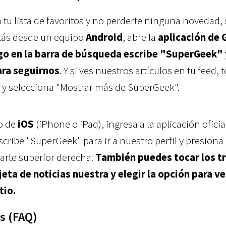
tu lista de favoritos y no perderte ninguna novedad, 
stás desde un equipo
Android
, abre la
aplicación de 
ego en la barra de búsqueda escribe "SuperGeek" 
para seguirnos
. Y si ves nuestros artículos en tu feed, 
ar y selecciona "Mostrar más de SuperGeek".
io de
iOS
(iPhone o iPad), ingresa a la aplicación oficia
cribe "SuperGeek" para ir a nuestro perfil y presiona 
 parte superior derecha.
También puedes tocar los t
eta de noticias nuestra y elegir la opción para v
tio.
s (FAQ)