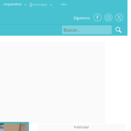
•
•
Síguenos: