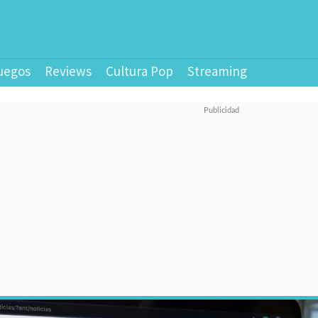
uegos
Reviews
Cultura Pop
Streaming