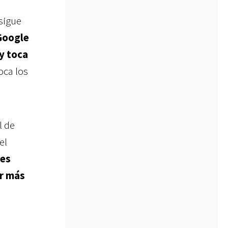
sigue
Google
y toca
toca los
l de
el
res
er más