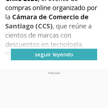
compras online organizado por
la
Cámara de Comercio de
Santiago (CCS)
, que reúne a
cientos de marcas con
descuentos en tecnología,
moda, hogar y viajes.
seguir leyendo
¿Cómo operan las estafas con
códigos QR durante el
CyberDay?
El aumento en el flujo de
entregas a domicilio durante el