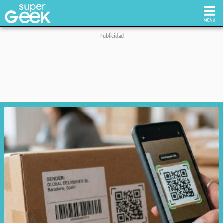
Inicio
Tecnología
Videojuegos
Reviews
Cultura Pop
Streaming
Síguenos: