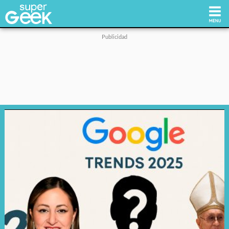
Inicio
Tecnología
Videojuegos
Reviews
Cultura Pop
Streaming
Síguenos: