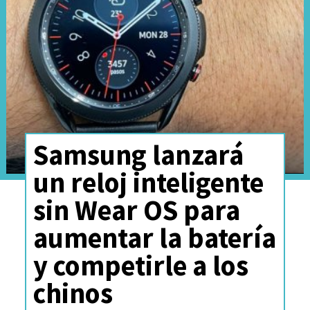
Venezuela?
¿Quién es Jean Paul Pineda?
¿Quién es Leonarda Villalobos?
Samsung lanzará
¿Quién es Charlie Kirk?
un reloj inteligente
sin Wear OS para
¿Quién es Raquel Castillo?
aumentar la batería
¿Quién es Felipe Kast?
y competirle a los
chinos
¿Quién es Juan Pablo Sáez?