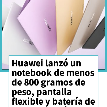
el sonido.
Huawei lanzó un
notebook de menos
de 800 gramos de
Más allá del hardware, también
peso, pantalla
veremos el refuerzo de los
flexible y batería de
surcoreanos en materias de