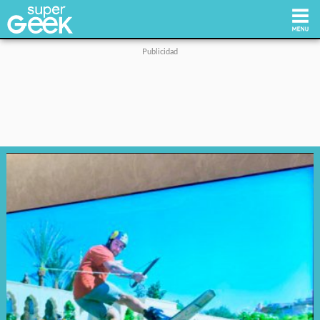
Inicio
Tecnología
Videojuegos
Reviews
Cultura Pop
Streaming
Síguenos: