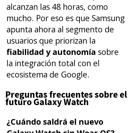
computador enrollable de
alcanzan las 48 horas, como
Lenovo, que en más detalle lo
mucho. Por eso es que Samsung
dejamos por acá.
apunta ahora al segmento de
usuarios que priorizan la
fiabilidad y autonomía
sobre
la integración total con el
ecosistema de Google.
Preguntas frecuentes sobre el
futuro Galaxy Watch
¿Cuándo saldrá el nuevo
Galaxy Watch sin Wear OS?