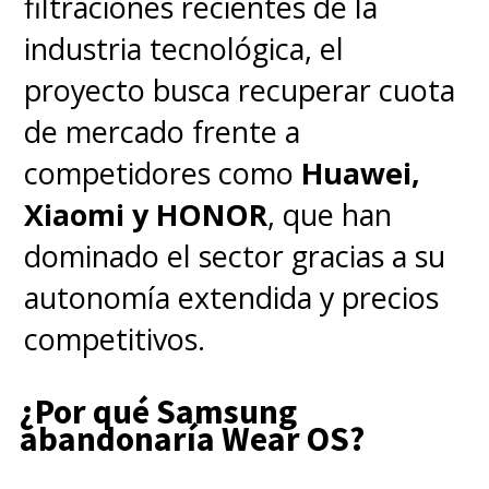
filtraciones recientes de la
contextuales hasta modelos
industria tecnológica, el
generativos que funcionan sin
proyecto busca recuperar cuota
conexión, un enfoque que
de mercado frente a
complementa la estrategia de
competidores como
Huawei,
Lenovo para llevar capacidades
Xiaomi y HONOR
, que han
avanzadas a PCs, tablets y
dominado el sector gracias a su
dispositivos conectados. Su
autonomía extendida y precios
intervención apuntó a un futuro
competitivos.
donde la IA distribuida permitirá
experiencias más rápidas,
¿Por qué Samsung
abandonaría Wear OS?
privadas y energéticamente
eficientes, alineándose con la