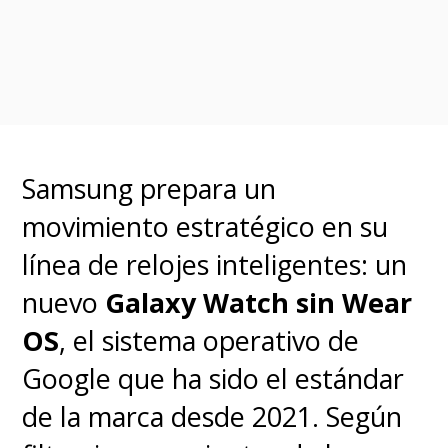
clave de infraestructura
inteligente.
La participación de
Cristiano
Amon
, CEO de
Qualcomm
,
Samsung prepara un
reforzó el mensaje de que la IA
movimiento estratégico en su
no solo vive en la nube. Amon
línea de relojes inteligentes: un
profundizó en
cómo las
nuevo
Galaxy Watch sin Wear
plataformas Snapdragon
OS
, el sistema operativo de
están habilitando
Google que ha sido el estándar
experiencias de IA en el
de la marca desde 2021. Según
dispositivo
, desde asistentes