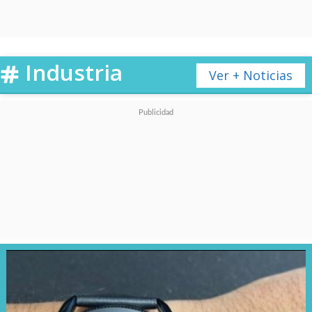
los momentos más comentados
del evento.
Industria
Ver + Noticias
La presencia de
AMD
sumó un
matiz clave al enfoque de alto
rendimiento y su carismática
CEO,
Lisa Su
, destacó cómo la
nueva generación de
procesadores Ryzen y
soluciones Radeon Pro
está
siendo optimizada para cargas