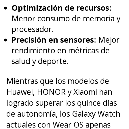
consume el deporte.
Optimización de recursos:
Menor consumo de memoria y
Esta instancia se convirtió, sin
procesador.
duda, en la más atractiva de
Precisión en sensores:
Mejor
toda la CES 2026 y se
rendimiento en métricas de
complementó con el anuncio
salud y deporte.
mundial del primer teléfono
inteligente plegable tipo Fold de
Mientras que los modelos de
Motorola (que es parte de
Huawei, HONOR y Xiaomi han
Lenovo) del que te contamos
logrado superar los quince días
más en
esta otra nota
, así
de autonomía, los Galaxy Watch
como también del llamativo
actuales con Wear OS apenas