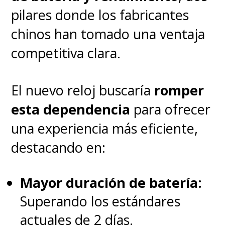
alianza destacó cómo el
pilares donde los fabricantes
cómputo de alto rendimiento y
chinos han tomado una ventaja
los sistemas de visualización
competitiva clara.
avanzada permiten acelerar
procesos de diseño y entregar
El nuevo reloj buscaría
romper
contenido más dinámico para
esta dependencia
para ofrecer
audiencias globales. La
una experiencia más eficiente,
demostración en The Sphere
destacando en:
reforzó la idea de que la
combinación de datos, IA y
Mayor duración de batería:
visualización masiva puede
Superando los estándares
transformar la forma en que se
actuales de 2 días.