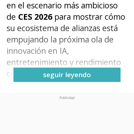
en el escenario más ambicioso
de
CES 2026
para mostrar cómo
su ecosistema de alianzas está
empujando la próxima ola de
innovación en IA,
entretenimiento y rendimiento
computacional. La compañía
seguir leyendo
abrió su Tech World con una
puesta en escena inmersiva que
subrayó su rol como
Official
Technology Partner de
Sphere Studios
, una