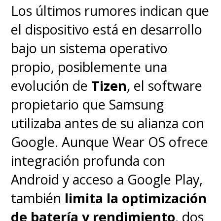
Los últimos rumores indican que
visión de un ecosistema más
el dispositivo está en desarrollo
inteligente y autónomo.
bajo un sistema operativo
propio, posiblemente una
La presencia de
Formula
evolución de
Tizen
, el software
1
también elevó el perfil del
propietario que Samsung
evento, mostrando resultados
utilizaba antes de su alianza con
de su trabajo conjunto con
Google. Aunque Wear OS ofrece
Lenovo en
simulación
integración profunda con
aerodinámica, análisis de
Android y acceso a Google Play,
carrera y experiencias
también
limita la optimización
inmersivas para fanáticos
. La
de batería y rendimiento
, dos