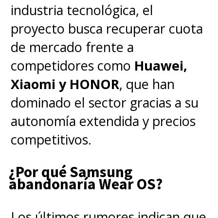
llegada al mercado chileno.
industria tecnológica, el
¿Qué sistema operativo
proyecto busca recuperar cuota
utiliza?
Utiliza Android 15 con la
de mercado frente a
interfaz MyUI optimizada para
competidores como
Huawei,
tablets.
Xiaomi y HONOR
, que han
dominado el sector gracias a su
autonomía extendida y precios
competitivos.
¿Por qué Samsung
abandonaría Wear OS?
Los últimos rumores indican que