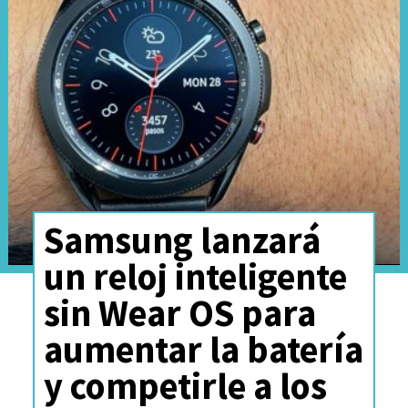
Dolby Atmos
refuerza la
experiencia inmersiva. En el
apartado fotográfico, la tablet
incluye una cámara trasera de
13MP y una frontal de 8MP,
optimizada para videollamadas
de alta calidad.
Samsung lanzará
un reloj inteligente
sin Wear OS para
aumentar la batería
y competirle a los