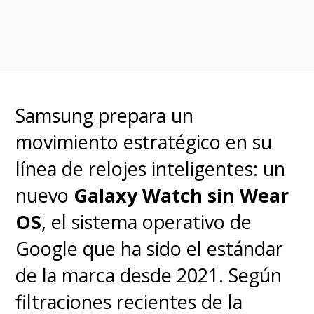
presencia comercial en
Argentina
, aunque la compañía
aún no ha confirmado una fecha
oficial para su lanzamiento en el
Samsung prepara un
mercado de
Chile
u otros países
movimiento estratégico en su
de la región.
línea de relojes inteligentes: un
nuevo
Galaxy Watch sin Wear
Preguntas frecuentes (FAQ)
OS
, el sistema operativo de
¿Cuándo llegará la Moto Pad
Google que ha sido el estándar
70 Pro a Chile?
Aún no existe
de la marca desde 2021. Según
información oficial sobre su
filtraciones recientes de la