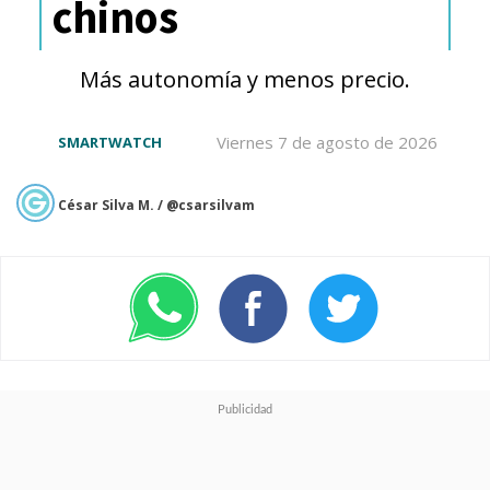
chinos
Más autonomía y menos precio.
Pensando en la productividad
Viernes 7 de agosto de 2026
SMARTWATCH
móvil, Motorola confirmó la
compatibilidad total con
stylus
César Silva M. / @csarsilvam
y teclado magnético
. El
sistema operativo
Android 15
con la capa MyUI
ha sido
rediseñado específicamente
para pantallas grandes,
permitiendo una gestión