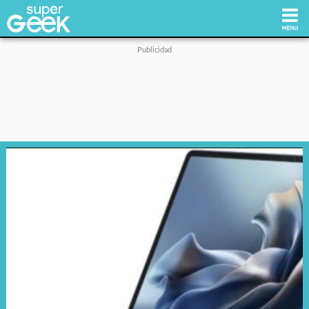
Inicio
Tecnología
Videojuegos
Reviews
Cultura Pop
Streaming
Síguenos: