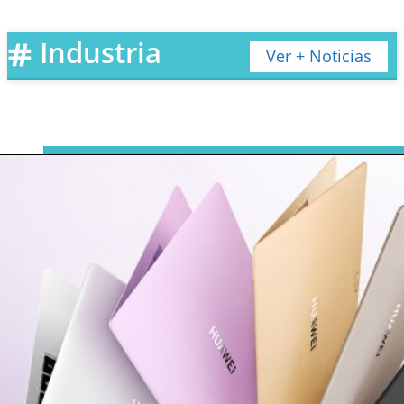
videoconferencia y las redes sociales han creado un
ecosistema donde la distancia geográfica dejó de ser una
barrera. Servicios como Signal, Telegram o plataformas
Industria
Ver + Noticias
corporativas permiten coordinar equipos distribuidos en
varios continentes con la misma fluidez que si
compartieran oficina. Para que esa experiencia resulte
fluida, cada proyecto necesita contar con un
alojamiento
web
que soporte tiempos de carga mínimos y una
disponibilidad cercana al cien por ciento.
Mensajería instantánea y su papel en la colaboración
remota
La mensajería instantánea no se limita al intercambio de
textos breves. En el entorno profesional de 2026, los
canales de chat integran bots de automatización, flujos
de trabajo y sistemas de gestión documental.
Plataformas de este tipo también están reforzando la
seguridad de sus usuarios; un ejemplo reciente es la
decisión de
verificar la edad de los usuarios mediante
escaneo facial o documentos oficiales
, lo que demuestra
que la comunicación digital evoluciona junto con la