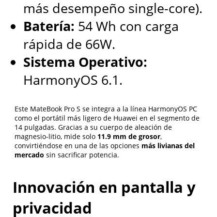
más desempeño single-core).
Elegir una herramienta atractiva no es suficiente, ya que
Batería:
54 Wh con carga
el rendimiento real depende de factores técnicos
específicos. A continuación se presentan los cinco pilares
rápida de 66W.
que usted debería analizar antes de lanzar o migrar
cualquier proyecto comunicativo en línea:
Sistema Operativo:
HarmonyOS 6.1.
1. Disponibilidad garantizada (uptime superior al 99,9 %):
Cada minuto fuera de servicio implica conversaciones y
oportunidades perdidas.
2. Certificado SSL/TLS activo: Protege la información en
Este MateBook Pro S se integra a la línea HarmonyOS PC
tránsito entre servidor y usuario, evitando
como el portátil más ligero de Huawei en el segmento de
interceptaciones.
14 pulgadas. Gracias a su cuerpo de aleación de
3. Escalabilidad bajo demanda: Si la comunidad crece
magnesio-litio, mide solo
11.9 mm de grosor
,
repentinamente, el servidor debe ampliar recursos
convirtiéndose en una de las opciones
más livianas del
automáticamente sin causar caídas.
mercado
sin sacrificar potencia.
4. Copias de seguridad periódicas: Conversaciones,
archivos y bases de datos requieren respaldos
frecuentes en ubicaciones independientes.
Innovación en pantalla y
5. Soporte técnico 24/7: La asistencia continua evita que
fallos menores se conviertan en crisis prolongadas.
privacidad