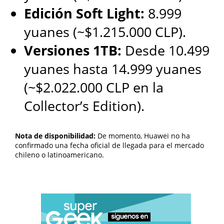
visitantes ante una pantalla en blanco.
Edición Soft Light:
8.999
yuanes (~$1.215.000 CLP).
El siguiente paso para fortalecer su presencia
comunicativa en la red
Versiones 1TB:
Desde 10.499
yuanes hasta 14.999 yuanes
La comunicación moderna conecta al mundo y redefine
cómo las personas trabajan y se relacionan. Cada
(~$2.022.000 CLP en la
decisión técnica, desde el cifrado hasta el servidor, afecta
la calidad de su conexión. Revise los cinco requisitos,
Collector’s Edition).
evalúe su infraestructura y aplique las estrategias de
rendimiento descritas. Cuando la tecnología funciona de
forma transparente, el usuario solo percibe una
conversación fluida y sin fronteras.
Nota de disponibilidad:
De momento, Huawei no ha
confirmado una fecha oficial de llegada para el mercado
chileno o latinoamericano.
Preguntas frecuentes
Cuales son los costos