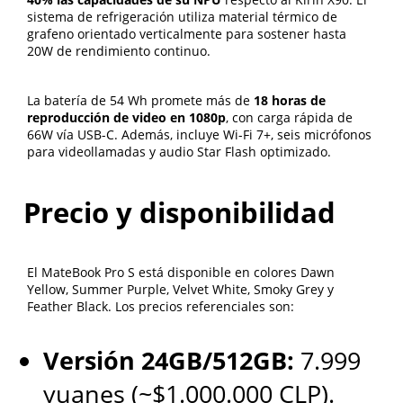
sistema de refrigeración utiliza material térmico de
En primer lugar, active la compresión Brotli o Gzip en su
grafeno orientado verticalmente para sostener hasta
servidor web, ya que esta configuración permite reducir
20W de rendimiento continuo.
de manera considerable el tamaño de los archivos que
se transfieren al navegador del visitante. Esta medida
La batería de 54 Wh promete más de
18 horas de
reduce el tamaño de los archivos transferidos hasta un
reproducción de video en 1080p
, con carga rápida de
sesenta por ciento en conexiones móviles. Configure
66W vía USB-C. Además, incluye Wi-Fi 7+, seis micrófonos
cabeceras de caché para evitar descargas repetidas de
para videollamadas y audio Star Flash optimizado.
elementos estáticos. En tercer lugar, implemente HTTP/3,
que es el protocolo más reciente diseñado para sustituir
a TCP por QUIC, lo cual disminuye de forma notable la
Precio y disponibilidad
latencia en redes que presentan pérdida de paquetes.
Además, es recomendable que monitorice el rendimiento
de su servidor de forma continua y sistemática, ya que
El MateBook Pro S está disponible en colores Dawn
solo así podrá identificar problemas potenciales antes de
Yellow, Summer Purple, Velvet White, Smoky Grey y
que se conviertan en fallos graves. Las herramientas en
Feather Black. Los precios referenciales son:
tiempo real detectan picos de carga anticipadamente.
Establezca alertas automáticas que le notifiquen cuando
Versión 24GB/512GB:
7.999
el uso de CPU o de memoria supere umbrales
predefinidos. Esa capacidad de reacción anticipada
yuanes (~$1.000.000 CLP).
distingue un canal profesional de uno que deja a los