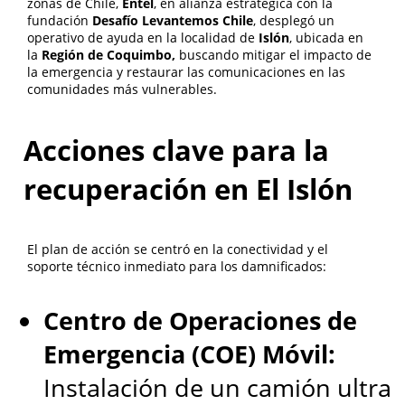
dispositivos perdidos y monitoreo de actividad anomala.
zonas de Chile,
Entel
, en alianza estratégica con la
Considera certificaciones como ISO 27001 para
fundación
Desafío Levantemos Chile
, desplegó un
demostrar compliance ante clientes internacionales.
operativo de ayuda en la localidad de
Islón
, ubicada en
la
Región de Coquimbo,
buscando mitigar el impacto de
la emergencia y restaurar las comunicaciones en las
Como medir el ROI de
comunidades más vulnerables.
invertir en herramientas de
Acciones clave para la
comunicacion digital
recuperación en El Islón
avanzadas
El plan de acción se centró en la conectividad y el
Calcula el retorno midiendo reduccion en gastos de viaje
soporte técnico inmediato para los damnificados:
(30-60% promedio), aumento en productividad de
equipos remotos (15-25%) y aceleracion en tiempos de
decision empresarial. Tambien evalua mejoras en
Centro de Operaciones de
satisfaccion laboral y capacidad de contratar talento
geograficamente disperso. Establece metricas baseline
Emergencia (COE) Móvil:
antes de la implementacion para comparaciones
objetivas a 6 y 12 meses.
Instalación de un camión ultra