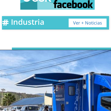
promedio de implementar
un sistema de comunicacion
Industria
Ver + Noticias
empresarial global
Los costos varian drasticamente segun el tamano de tu
organizacion y funcionalidades requeridas. Para equipos
pequenos (10-50 usuarios), presupuesta entre 500-2000
euros mensuales incluyendo licencias, integraciones y
soporte tecnico. Empresas multinacionales pueden
invertir 50,000-200,000 euros anuales en soluciones
personalizadas con redundancia geografica y
cumplimiento normativo avanzado.
Donde puedo encontrar un
hosting confiable para mis
aplicaciones de