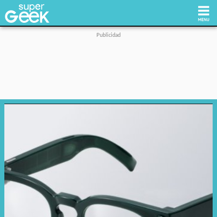
Inicio
Tecnología
Videojuegos
Reviews
Cultura Pop
Streaming
Síguenos: