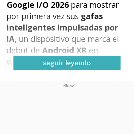
Google I/O 2026
para mostrar
por primera vez sus
gafas
inteligentes impulsadas por
IA
, un dispositivo que marca el
debut de
Android XR
en
wearables y que prometen ser
seguir leyendo
mejores y tener más
disponibilidad que las de Meta.
El nuevo accesorio se presentó
en dos diseños distintos,
desarrollados junto a
Gentle