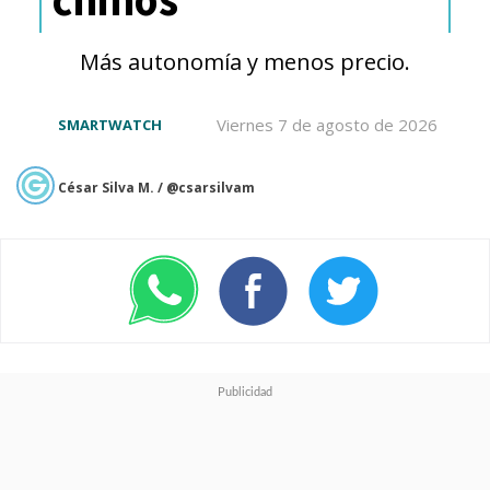
personas que hablan diferentes
Más autonomía y menos precio.
idiomas.
Viernes 7 de agosto de 2026
SMARTWATCH
Las gafas están previstas para
lanzarse
antes que acabe la
César Silva M. / @csarsilvam
primavera del hemisferio sur
aunque será en
mercados
seleccionados
que aún no han
sido confirmados, tal como su
precio.