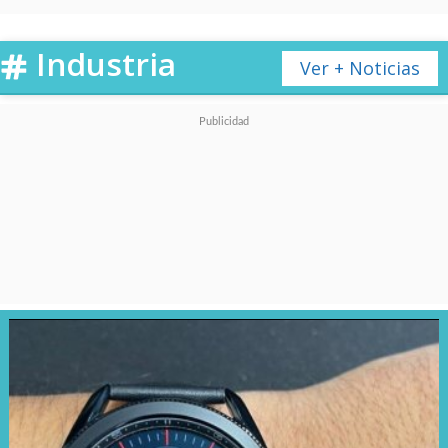
Industria
Ver + Noticias
Entre sus funciones destacan la
navegación paso a paso
,
descubrimiento de lugares
cercanos y recomendaciones
personalizadas en tiempo real.
También permiten realizar
tareas de productividad como
crear eventos en el