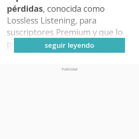
pérdidas
, conocida como
Lossless Listening, para
suscriptores Premium y que lo
pone a la par de otros servicios
seguir leyendo
de streaming de música como
Tidal y Apple Music, por poner
un par de ejemplos.
Esta mejora permite a los
usuarios disfrutar de música en
formato FLAC de hasta 24
bits/44.1 kHz
, lo que se traduce