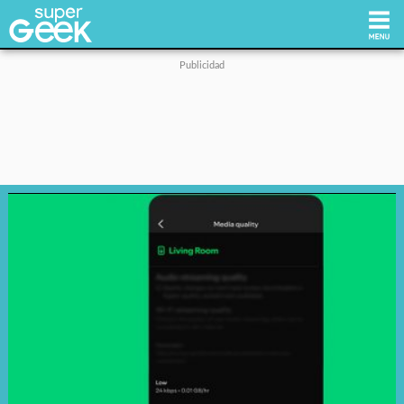
Inicio
Tecnología
Videojuegos
Reviews
Cultura Pop
Streaming
Síguenos: