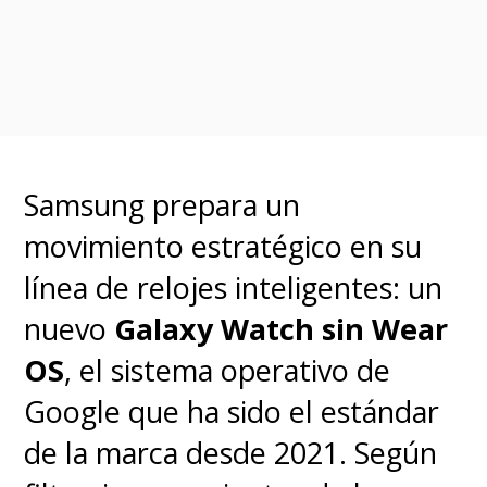
excusas,
por lo que ahora solo
nos queda cruzar los dedos para
que todo se cumpla y de una vez
se termine por cubrir el
territorio nacional con el
Samsung prepara un
internet móvil de quinta
movimiento estratégico en su
generación, que es un beneficio
línea de relojes inteligentes: un
directo a los usuarios.
nuevo
Galaxy Watch sin Wear
OS
, el sistema operativo de
Google que ha sido el estándar
de la marca desde 2021. Según