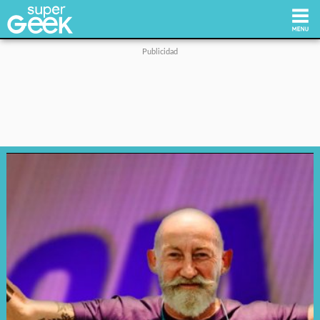
Inicio
Tecnología
Videojuegos
Reviews
Cultura Pop
Streaming
Síguenos: