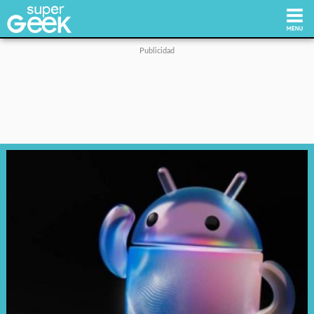
Inicio
Tecnología
Videojuegos
Reviews
Cultura Pop
Streaming
Síguenos: