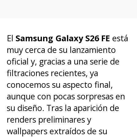
pocos países y tras eso
comenzaremos a verlos en
llegar a las diferentes marcas de
El
Samsung Galaxy S26 FE
está
teléfonos móviles,
proceso que
muy cerca de su lanzamiento
incluso podría tomar hasta
oficial y, gracias a una serie de
medio año más.
filtraciones recientes, ya
conocemos su aspecto final,
aunque con pocas sorpresas en
su diseño.
Tras la aparición de
renders preliminares y
wallpapers extraídos de su